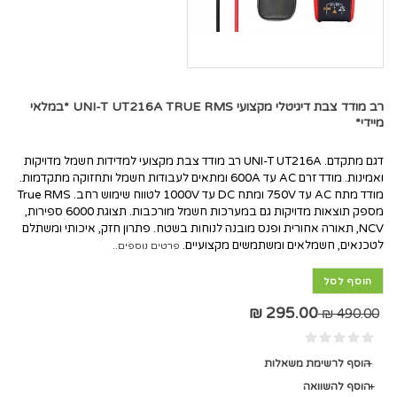
רב מודד צבת דיגיטלי מקצועי UNI-T UT216A TRUE RMS *במלאי
מיידי*
דגם מתקדם. UNI-T UT216A רב מודד צבת מקצועי למדידות חשמל מדויקות
ואמינות. מודד זרם AC עד 600A ומתאים לעבודות חשמל ותחזוקה מתקדמות.
מודד מתח AC עד 750V ומתח DC עד 1000V לטווח שימוש רחב. True RMS
מספק תוצאות מדויקות גם במערכות חשמל מורכבות. תצוגת 6000 ספירות,
NCV, תאורה אחורית ופנס מובנה לנוחות בשטח. פתרון חזק, איכותי ומשתלם
לטכנאים, חשמלאים ומשתמשים מקצועיים.
פרטים נוספים..
הוסף לסל
295.00 ₪
490.00 ₪
הוסף לרשימת משאלות
הוסף להשוואה