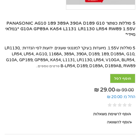
5 סוללות כפתור PANASONIC AG10 189 389A 390A D189 G10
G10A GP89A KA54 L1131 LR1130 LR54 RW89 1.55V *במלאי
מיידי*
5 סוללות 1.55V. מיועדות בעיקר למנגנוני שעונים. ידועות לפי הגדרות: LR1130,
LR54, LR54, AG10, 1168A, 389A, 390A, D189, 189, D189A, G10,
G10A, GP189, GP89A, KA54, L1131, LR1130, LR54, V10GA, BLR54,
B-LR54, D189, D189A, D189AB, RW89
פרטים נוספים..
הוסף לסל
29.00 ₪
99.00 ₪
החל מ:
20.00 ₪
הוסף לרשימת משאלות
הוסף להשוואה