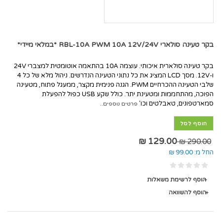
בקר טעינה סולארי RBL-10A PWM 10A 12V/24V *במלאי מיידי*
בקר טעינה סולארית איכותי. עוצמה 10A בהתאמה אוטומטית למצברי 24V
ו-12V. מסך LCD המציג את כל נתוני הטעינה הנדרשים. ניהול מלא של כל 4
שלבי הטעינה ההכרחיים PWM. הגנה פנימית מקצר, ממעגל פתוח, מטעינה
הפוכה, מהתחממות ומטעינת יתר. כולל שקע USB כפול להפעלת
סמארטפונים, טאבלטים וכו'
פרטים נוספים..
הוסף לסל
129.00 ₪
290.00 ₪
החל מ:
99.00 ₪
הוסף לרשימת משאלות
הוסף להשוואה