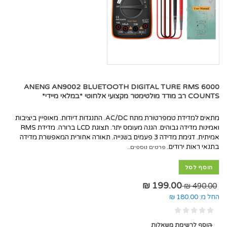
ANENG AN9002 BLUETOOTH DIGITAL TURE RMS 6000
COUNTS רב מודד מולטימטר מקצועי אלחוטי *במלאי מיידי*
מתאים למדידת טמפרטורת מתח AC/DC. התנגדות דיודות. מאופיין ביציבות
ואמינות מדידה גבוהים. הגנה מעומס יתר. תצוגת LCD ברורה. מדידת RMS
אמיתית. דגימת מדידה 3 פעמים בשנייה. תאורה אחורית המאפשרת מדידה
בתנאי ראות ירודים.
פרטים נוספים..
הוסף לסל
199.00 ₪
490.00 ₪
החל מ:
180.00 ₪
הוסף לרשימת משאלות