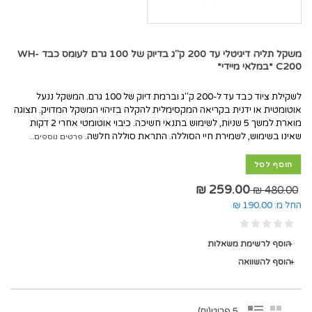
משקל תליה דיגיטלי עד 200 ק"ג בדיוק של 100 גרם לעומס כבד WH-
C200 *במלאי מיידי*
לשקילת ציוד כבד עד ל-200 ק"ג וברמת דיוק של 100 גרם. המשקל ננעל
אוטומטית או ידנית בקריאה המקסימלית להקלה בזיהוי המשקל המדויק. תצוגה
מוארת למשך 5 שניות, לשימוש בתנאי חשיכה. כיבוי אוטומטי אחרי 2 דקות
שאינו בשימוש, לשמירת חיי הסוללה. התראת סוללה חלשה.
פרטים נוספים..
הוסף לסל
259.00 ₪
480.00 ₪
החל מ:
190.00 ₪
הוסף לרשימת משאלות
הוסף להשוואה
5 פריט(ים)