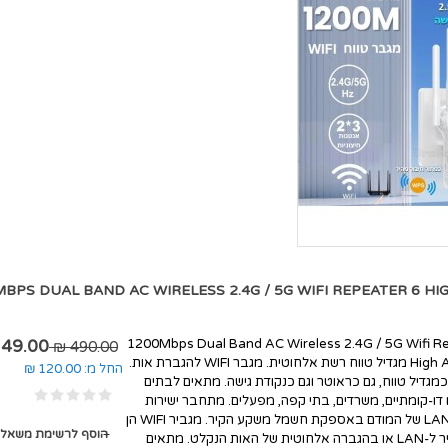
1200MBPS DUAL BAND AC WIRELESS 2.4G / 5G WIFI REPEAT מגדיל טווח רשת אלחוטית *במלא
49.00 ₪
1200Mbps Dual Band AC Wireless 2.4G / 5G Wifi R
490.00 ₪
High Antennas מגדיל טווח רשת אלחוטית. מגבר WIFI להגברת אות.
החל מ:
120.00 ₪
גדיל טווח, גם כראוטר וגם כנקודת גישה. מתאים לבתים
ו דו-קומתיים, משרדים, בתי קפה, מפעלים. מתחבר ישירות
ביציאת הLAN של המודם באספקת חשמל משקע הקיר. מגביר WIFI הן
הוסף לרשימת משאלו
בחיבור ישיר ל-LAN או בהגברה אלחוטית של האות הנקלט. מתאים