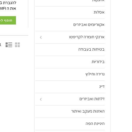
אזעקות
אות ה WIFI בעוצמה רבה לכל חלקי הבית/משרד.
אסלות
הוסף לס
אקווריומים ואביזרים
ארנקי חומרה לקריפטו
1 פריט(
בטיחות בעבודה
בידוריות
גרירה וחילוץ
דייג
דלתות ואביזרים
האזנות מעקב ואיתור
היגיינת הפה