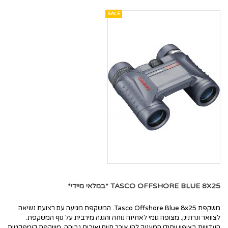
SALE
TASCO OFFSHORE BLUE 8X25 *במלאי מיידי*
משקפת Tasco Offshore Blue 8x25. המשקפת מגיעה עם רצועת נשיאה
לצוואר ונרתיק. מצופה גומי לאחיזה נוחה והגנה מירבית על גוף המשקפת.
העדשות בציפוי ייחודי המעניק להן אורך חיים ואיכות גבוהה. משקפת קומפקטית