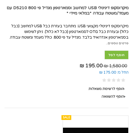
מיקרוסקופ דיגיטלי USB למחשב וסמארטפון מגדיל פי 800 D5210 עם
מעמד/משטח עבודה *במלאי מיידי *
מיקרוסקופ דיגיטלי מקצועי USB. מתחבר בעזרת כבל USB למחשב (כבל
כלול) ובעזרת כבל OTG לסמארטפון (כבל לא כלול). ניתן לשימוש
בסמארטפון אנדרואיד בלבד. מגדיל עד פי 800. כולל מעמד ומשטח עבודה.
פרטים נוספים..
הוסף לסל
195.00 ₪
1,580.00 ₪
החל מ:
175.00 ₪
הוסף לרשימת משאלות
הוסף להשוואה
SALE