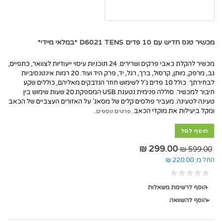
מכשיר טנס חדיש עם 10 פדים D6021 TENS *במלאי מיידי*
מכשיר להקלת כאבי פרקים ושרירים. 24 תוכניות עיסוי ייעודיות לצוואר, כתפיים,
גב, מרפק, מותן, קרסול, ברך, רגל, יד, פרק היד ועוד. 20 רמות אינטנסיביות
לבחירתך. כולל 10 פדים ג'ל לשימוש חוזר הנדבקים מאליהם, כוללים שקע
חיבור למכשיר. סוללה פנימית נטענת USB המספקת 20 שעות שימוש בין
טעינה לטעינה. מעביר פולסים קלים של מסאג' על האזורים העצביים של הכאב
ומקל ביעילות את מוקדי הכאב.
פרטים נוספים..
הוסף לסל
299.00 ₪
599.00 ₪
החל מ:
220.00 ₪
הוסף לרשימת משאלות
הוסף להשוואה