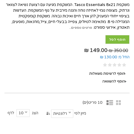
משקפת Tasco Essentials 8x21. המשקפת מגיעה עם רצועת נשיאה לצוואר
ונרתיק. מצופה גומי לאחיזה נוחה והגנה מירבית על גוף המשקפת. העדשות
בציפוי ייחודי המעניק להן אורך חיים ואיכות גבוהה. משקפת קומפקטית
המגדילה פי 8. מתאימה לטיולים, צפייה בבעלי חיים, צייד,מחנאות, מופעים,
תאטרון, אירועי ספורט.
פרטים נוספים..
הוסף לסל
149.00 ₪
350.00 ₪
החל מ:
130.00 ₪
הוסף לרשימת משאלות
הוסף להשוואה
10 פריט(ים)
הצג
לדף
10
מיון לפי
רלונטיות