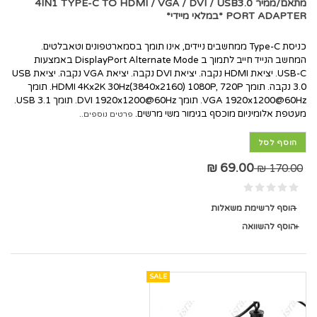
מתאם/ממיר 4IN1 TYPE-C TO HDMI / VGA / DVI / USB3.0
PORT ADAPTER *במלאי מיידי*
כניסת Type-C ממחשבים ניידים, אינו תומך בסמארטפונים וטאבלטים.
המחשב הנייד חייב לתמוך ב DisplayPort Alternate Mode באמצעות
USB-C. יציאת HDMI נקבה. יציאת DVI נקבה. יציאת VGA נקבה. יציאת USB
3.0 נקבה. תומך HDMI 4Kx2K 30Hz(3840x2160) 1080P, 720P. תומך
VGA 1920x1200@60Hz. תומך DVI 1920x1200@60Hz. תומך USB 3.1.
מעטפת אלומיניום מוכסף בגימור משי מרשים.
פרטים נוספים..
הוסף לסל
69.00 ₪
170.00 ₪
הוסף לרשימת משאלות
הוסף להשוואה
SALE