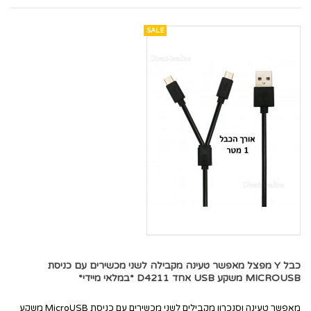
SALE
כבל Y מפצל מאפשר טעינה מקבילה לשני מכשירים עם כניסת
MICROUSB משקע USB אחד D4211 *במלאי מיידי*
מאפשר טעינה וסנכרון מקבילים לשני מכשירים עם כניסת MicroUSB משקע