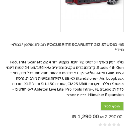
FOCUSRITE SCARLETT 2I2 STUDIO 4G חבילת אולפן *במלאי
מיידי*
מלאי זמין בארץ !! כרטיס קול חיצוני מקצועי דור 4 Focusrite Scarlett 2i2
Studio 4th Gen. קדם־מגברים שקטים וממירים ‎24-bit/192 kHz‎ לטווח דינמי
עצום. Auto Gain ו-Clip Safe מבטיחים תוצאות מושלמות בכל טייק. מצב
Air, Loopback ו-USB-C/Standalone לניידות וגמישות מירבית. גרסת
Studio כוללת מיקרופון CM25 MkIII, אוזניות SH-450 וכבל XLR. תוכנות
כלולות: Ableton Live Lite, Pro Tools Intro+, FL Studio ל-6 חודשים ו-
Hitmaker Expansion.
פרטים נוספים..
הוסף לסל
1,290.00 ₪
2,290.00 ₪