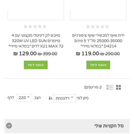
ידית שיוף למכשירי שיוף ציפורניים
מייבש לק דיגיטלי מקצועי עם 4
25000-35000 סל"ד 5 פינים
טיימרים 320W UV LED SUN
D4214 *במלאי מיידי*
X21 MAX 72 לדים *במלאי מיידי*
129.00 ₪
119.00 ₪
399.00 ₪
290.00 ₪
הוסף לסל
הוסף לסל
2 פריט(ים)
הצג
לדף
220
מיון לפי
רלונטיות
סל הקניות שלי