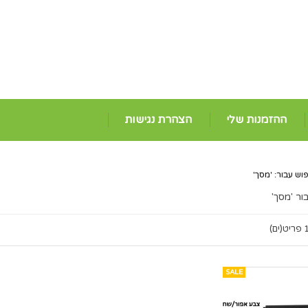
ההזמנות שלי
הצהרת נגישות
וש עבור: 'מסך'
ור 'מסך'
ריט(ים)
SALE