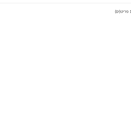
יט(ים)