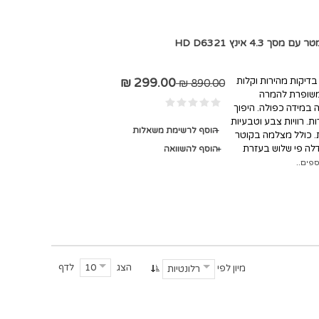
 4.3 אינץ' - ביצוע בדיקות מהירות וקלות
299.00 ₪
890.00 ₪
בטכנולוגיה משופרת להמרה
ה במידה כפולה. היפוך
ת. רוויות צבע וטבעיות
הוסף לרשימת משאלות
ת. כולל מצלמה בקוטר
ספקת וידאו חי באיכות 1080P והגדלה פי שלוש בעזרת
הוסף להשוואה
פים..
הצג
לדף
10
מיון לפי
רלונטיות