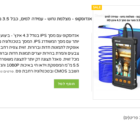
SALE
אנדוסקופ - מצלמת נחש - עמידה למים, כבל 3.5 מטר עם מסך 4.3 אינץ HD D6321
אנדוסקופ עם מסך IPS בגודל
יותר עם מסך המשודרג IPS. המסך 
אופקית לתמונות חדות וברורות. זווית צפיה רחב
צבעים והמרת בהירות יוצרים תמונות חדות וברורו
מכל זווית. פאנל תצוגה דק יותר לתצוגה משופר
5.5 מ"מ המ
השבב CMOS ובטכנולוגיה רחבת פס.
פרטים נוס
הוסף לסל
ים)