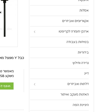
אזעקות
אסלות
אקווריומים ואביזרים
ארנקי חומרה לקריפטו
בטיחות בעבודה
בידוריות
כבל Y מפצל מאפשר טעינה מקבילה לשני מכשירים עם כניסת MICROUSB משקע USB אחד D4211 *במלאי מיידי*
גרירה וחילוץ
דייג
משקע USB אחד
דלתות ואביזרים
הוסף לס
האזנות מעקב ואיתור
היגיינת הפה