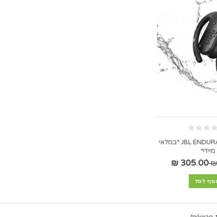
JBL ENDURANCE PEAK III *במלאי
מיידי*
305.00 ₪
סף לסל