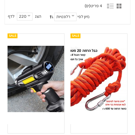
4 פריט(ים)
הצג
לדף
220
מיון לפי
רלונטיות
SALE
SALE