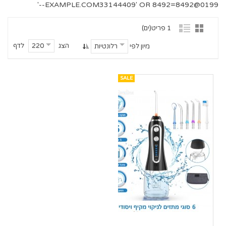
' OR 8492=8492--'
0199@EXAMPLE.COM33144409
1 פריט(ים)
הצג
לדף
220
מיון לפי
רלונטיות
SALE