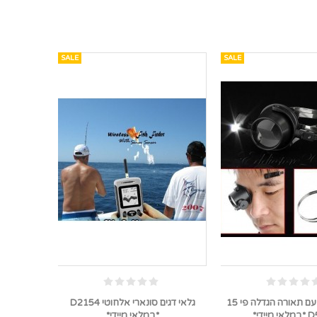
SALE
SALE
לופה בודדת עם תאורה הגדלה פי 15
גלאי דגים סונארי אלחוטי D2154
יידי*
*במלאי מיידי*