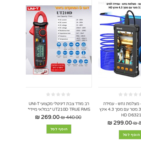
 מצלמת נחש - עמידה
רב מודד צבת דיגיטלי מקצועי UNI-T
למים, כבל 3.5 מטר עם מסך 4.3 אינץ
UT210D TRUE RMS *במלאי מיידי*
HD D632
269.00 ₪
440.00 ₪
299.00 ₪
8
הוסף לסל
הוסף לסל