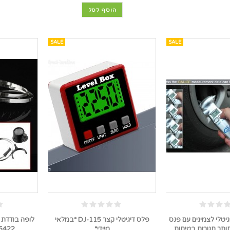
הוסף לסל
SALE
SALE
גיטלי לצמיגים עם פנס
פלס דיגיטלי קצר DJ-115 *במלאי
חותך חגורות בטיחות
מיידי*
D5422 *במלאי מ