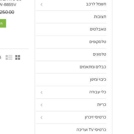
חשמל לרכב
SW-8855V *במלאי מי
250.00 ₪
חצובות
הו
טאבלטים
טלסקופים
טלפונים
8 פר
כבלים ומתאמים
כיבוי ומיגון
כלי עבודה
כריות
כרטיסי זיכרון
כרטיסי TV ועריכה