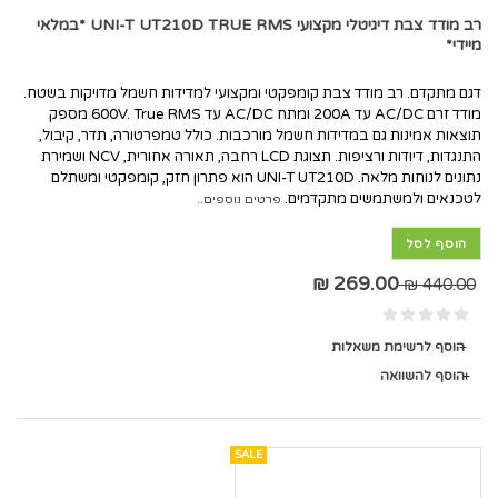
רב מודד צבת דיגיטלי מקצועי UNI-T UT210D TRUE RMS *במלאי
מיידי*
דגם מתקדם. רב מודד צבת קומפקטי ומקצועי למדידות חשמל מדויקות בשטח.
מודד זרם AC/DC עד 200A ומתח AC/DC עד 600V. True RMS מספק
תוצאות אמינות גם במדידות חשמל מורכבות. כולל טמפרטורה, תדר, קיבול,
התנגדות, דיודות ורציפות. תצוגת LCD רחבה, תאורה אחורית, NCV ושמירת
נתונים לנוחות מלאה. UNI-T UT210D הוא פתרון חזק, קומפקטי ומשתלם
לטכנאים ולמשתמשים מתקדמים.
פרטים נוספים..
הוסף לסל
269.00 ₪
440.00 ₪
הוסף לרשימת משאלות
הוסף להשוואה
SALE