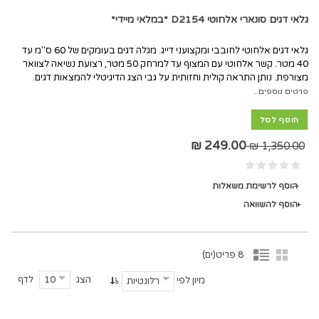
גלאי דגים סונארי אלחוטי D2154 *במלאי מיידי*
גלאי דגים אלחוטי לחובבי ומקצועני דייג. מגלה דגים בעומקים של 60 ס"מ עד
40 מטר. קשר אלחוטי עם המצוף עד למרחק 50 מטר, רצועת נשיאה לצוואר
מצורפת. נותן התראה קולית וחזותית על גבי הצג הדיגיטלי להמצאות דגים.
פרטים נוספים..
הוסף לסל
249.00 ₪
1,350.00 ₪
הוסף לרשימת משאלות
הוסף להשוואה
8 פריט(ים)
הצג
לדף
10
מיון לפי
רלונטיות