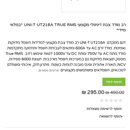
רב מודד צבת דיגיטלי מקצועי UNI-T UT216A TRUE RMS *במלאי
מיידי*
דגם מתקדם. UNI-T UT216A רב מודד צבת מקצועי למדידות חשמל מדויקות
ואמינות. מודד זרם AC עד 600A ומתאים לעבודות חשמל ותחזוקה מתקדמות.
מודד מתח AC עד 750V ומתח DC עד 1000V לטווח שימוש רחב. True RMS
מספק תוצאות מדויקות גם במערכות חשמל מורכבות. תצוגת 6000 ספירות,
NCV, תאורה אחורית ופנס מובנה לנוחות בשטח. פתרון חזק, איכותי ומשתלם
לטכנאים, חשמלאים ומשתמשים מקצועיים.
פרטים נוספים..
הוסף לסל
295.00 ₪
490.00 ₪
הוסף לרשימת משאלות
הוסף להשוואה