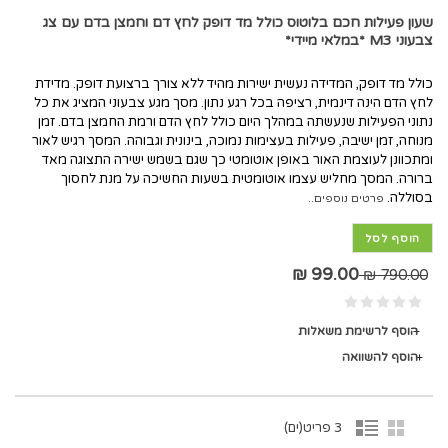
שעון פעילות חכם בלוטוס כולל מד דופק לחץ דם וחמצן בדם עם צג
צבעוני M3 *במלאי מיידי*
כולל מד דופק, המדידה נעשית ישירות מהיד ללא צורך ברצועת דופק. מדידת
לחץ הדם הינה דינמית, רציפה בכל רגע נתון. מסך מגע צבעוני המציג את כל
נתוני הפעילות שנעשתה במהלך היום כולל לחץ הדם ורמת החמצן בדם. זמן
מנוחה, זמן ישיבה, פעילות בעצימות נמוכה, בינונית וגבוהה. המסך רגיש לאור
ומתכוונן לעוצמת האור באופן אוטומטי כך שגם בשמש ישירה התצוגה מאד
ברורה. המסך מחליש עצמו אוטומטית בשעות החשיכה על מנת לחסוך
בסוללה.
פרטים נוספים..
הוסף לסל
99.00 ₪
790.00 ₪
הוסף לרשימת משאלות
הוסף להשוואה
3 פריט(ים)