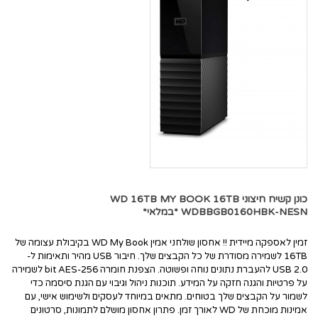
כונן קשיח חיצוני WD 16TB MY BOOK 16TB
WDBBGB0160HBK-NESN *במלאי*
זמין לאספקה מיידית !! אחסון שולחני אמין WD My Book בקיבולת עצומה של
16TB לשמירה מסודרת של כל הקבצים שלך. חיבור USB מהיר ותאימות ל-
USB 2.0 להעברת נתונים נוחה ופשוטה. הצפנת חומרה 256-bit AES לשמירה
על פרטיות והגנה חזקה על המידע. תוכנות ניהול וגיבוי עם הגנת סיסמה כדי
לשמור על הקבצים שלך בטוחים. מתאים במיוחד לעסקים ולשימוש אישי, עם
אמינות מוכחת של WD לאורך זמן. פתרון אחסון מושלם לתמונות, סרטונים