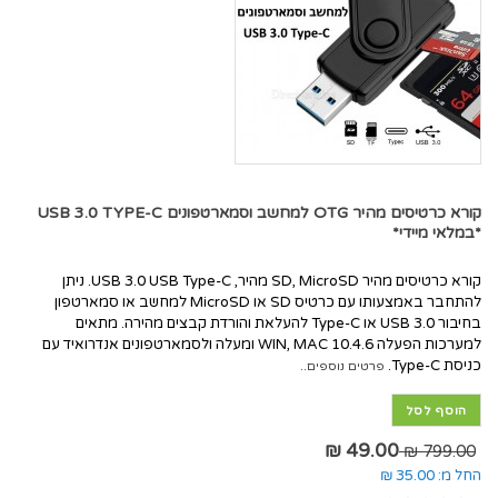
קורא כרטיסים מהיר OTG למחשב וסמארטפונים USB 3.0 TYPE-C
*במלאי מיידי*
קורא כרטיסים מהיר SD, MicroSD מהיר, USB 3.0 USB Type-C. ניתן
להתחבר באמצעותו עם כרטיס SD או MicroSD למחשב או סמארטפון
בחיבור USB 3.0 או Type-C להעלאת והורדת קבצים מהירה. מתאים
למערכות הפעלה WIN, MAC 10.4.6 ומעלה ולסמארטפונים אנדרואיד עם
כניסת Type-C.
פרטים נוספים..
הוסף לסל
49.00 ₪
799.00 ₪
החל מ:
35.00 ₪