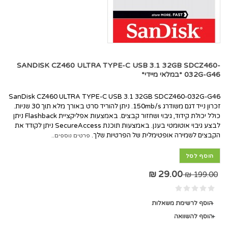
SANDISK CZ460 ULTRA TYPE-C USB 3.1 32GB SDCZ460-
032G-G46 *במלאי מיידי*
SanDisk CZ460 ULTRA TYPE-C USB 3.1 32GB SDCZ460-032G-G46
זכרון נייד דגם משודרג 150mb/s. ניתן להוריד סרט באורך מלא תוך 30 שניות.
כולל יכולת קידוד, גיבוי ושחזור קבצים. באמצעות אפליקציית Flashback ניתן
לבצע גיבוי אוטומטי בענן. באמצעות תוכנת SecureAccess ניתן לקודד את
הקבצים לשמירה אופטימלית של הפרטיות שלך.
פרטים נוספים..
הוסף לסל
29.00 ₪
199.00 ₪
הוסף לרשימת משאלות
הוסף להשוואה