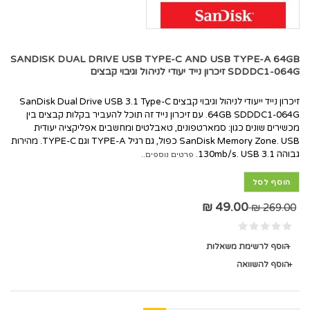
SANDISK DUAL DRIVE USB TYPE-C AND USB TYPE-A 64GB
SDDDC1-064G זיכרון נייד יעודי לניהול וגיבוי קבצים
זיכרון נייד ייעודי לניהול וגיבוי קבצים SanDisk Dual Drive USB 3.1 Type-C
64GB SDDDC1-064G. עם זיכרון נייד זה תוכל להעביר בקלות קבצים בין
מכשירים שונים כגון: סמארטפונים, טאבלטים ומחשבים אפליקציה יעודית
SanDisk Memory Zone. USB כפול, גם רגיל TYPE-A וגם TYPE-C. מהירות
גבוהה 130mb/s. USB 3.1.
פרטים נוספים..
הוסף לסל
49.00 ₪
269.00 ₪
הוסף לרשימת משאלות
הוסף להשוואה