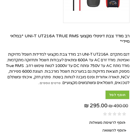
רב מודד צבת דיגיטלי מקצועי UNI-T UT216A TRUE RMS *במלאי
מיידי*
דגם מתקדם. UNI-T UT216A רב מודד צבת מקצועי למדידות חשמל מדויקות
ואמינות. מודד זרם AC עד 600A ומתאים לעבודות חשמל ותחזוקה מתקדמות.
מודד מתח AC עד 750V ומתח DC עד 1000V לטווח שימוש רחב. True RMS
מספק תוצאות מדויקות גם במערכות חשמל מורכבות. תצוגת 6000 ספירות,
NCV, תאורה אחורית ופנס מובנה לנוחות בשטח. פתרון חזק, איכותי ומשתלם
לטכנאים, חשמלאים ומשתמשים מקצועיים.
פרטים נוספים..
הוסף לסל
295.00 ₪
490.00 ₪
הוסף לרשימת משאלות
הוסף להשוואה