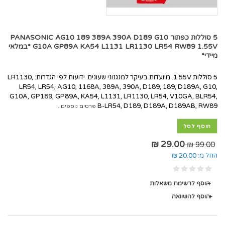
5 סוללות כפתור PANASONIC AG10 189 389A 390A D189 G10
G10A GP89A KA54 L1131 LR1130 LR54 RW89 1.55V *במלאי
מיידי*
5 סוללות 1.55V. מיועדות בעיקר למנגנוני שעונים. ידועות לפי הגדרות: LR1130,
LR54, LR54, AG10, 1168A, 389A, 390A, D189, 189, D189A, G10,
G10A, GP189, GP89A, KA54, L1131, LR1130, LR54, V10GA, BLR54,
B-LR54, D189, D189A, D189AB, RW89
פרטים נוספים..
הוסף לסל
29.00 ₪
99.00 ₪
החל מ:
20.00 ₪
הוסף לרשימת משאלות
הוסף להשוואה