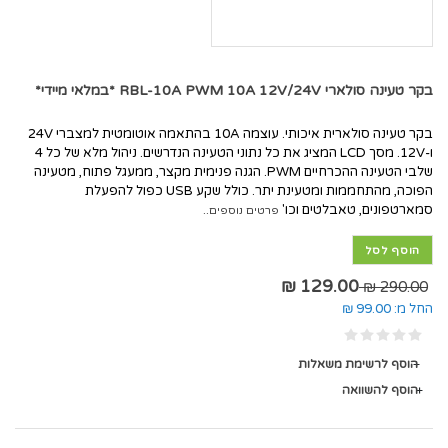
בקר טעינה סולארי RBL-10A PWM 10A 12V/24V *במלאי מיידי*
בקר טעינה סולארית איכותי. עוצמה 10A בהתאמה אוטומטית למצברי 24V
ו-12V. מסך LCD המציג את כל נתוני הטעינה הנדרשים. ניהול מלא של כל 4
שלבי הטעינה ההכרחיים PWM. הגנה פנימית מקצר, ממעגל פתוח, מטעינה
הפוכה, מהתחממות ומטעינת יתר. כולל שקע USB כפול להפעלת
סמארטפונים, טאבלטים וכו'
פרטים נוספים..
הוסף לסל
129.00 ₪
290.00 ₪
החל מ:
99.00 ₪
הוסף לרשימת משאלות
הוסף להשוואה