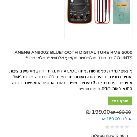
ANENG AN9002 BLUETOOTH DIGITAL TURE RMS 6000
COUNTS רב מודד מולטימטר מקצועי אלחוטי *במלאי מיידי*
מתאים למדידת טמפרטורת מתח AC/DC. התנגדות דיודות. מאופיין ביציבות
ואמינות מדידה גבוהים. הגנה מעומס יתר. תצוגת LCD ברורה. מדידת RMS
אמיתית. דגימת מדידה 3 פעמים בשנייה. תאורה אחורית המאפשרת מדידה
בתנאי ראות ירודים.
פרטים נוספים..
הוסף לסל
199.00 ₪
490.00 ₪
החל מ:
180.00 ₪
הוסף לרשימת משאלות