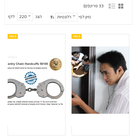
33 פריט(ים)
הצג
לדף
220
מיון לפי
רלונטיות
SALE
SALE