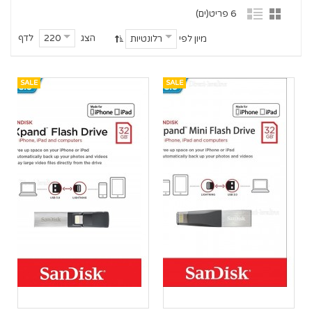
6 פריט(ים)
הצג
לדף
220
מיון לפי
רלונטיות
SALE
SALE