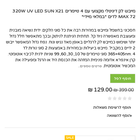
מייבש לק דיגיטלי מקצועי עם 4 טיימרים 320W UV LED SUN X21
MAX 72 לדים *במלאי מיידי*
חסכוני בחשמל ומייבש במהירות רבה את כל סוגי הלקים. ידית נשיאה מובנית
ומעוצבת מאפשרה ניוד קל. תחתית הניתנת לניתוק ובכך מתאפשר חלל גדול
יותר ושימוש כמייבש לק לרגליים באופן מאד נגיש ונוח. נפח גדול המאפשר ייבוש
2 ידיים במקביל. מייבש ביעילות ובמהירות באמצעות 2 סוגי נורות לד
365+405nm. 4 סוגי טיימרים של 10, 30, 60, 99 שניות ידנית לכיבוי אוטומטי.
קרן אינפרא אדומה פנימית המזהה את הכנסת היד או הרגל ומפעילה את
המכשיר אוטומטית.
פרטים נוספים..
הוסף לסל
129.00 ₪
399.00 ₪
הוסף לרשימת משאלות
הוסף להשוואה
SALE