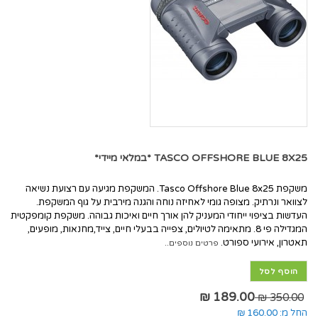
TASCO OFFSHORE BLUE 8X25 *במלאי מיידי*
משקפת Tasco Offshore Blue 8x25. המשקפת מגיעה עם רצועת נשיאה
לצוואר ונרתיק. מצופה גומי לאחיזה נוחה והגנה מירבית על גוף המשקפת.
העדשות בציפוי ייחודי המעניק להן אורך חיים ואיכות גבוהה. משקפת קומפקטית
המגדילה פי 8. מתאימה לטיולים, צפייה בבעלי חיים, צייד,מחנאות, מופעים,
תאטרון, אירועי ספורט.
פרטים נוספים..
הוסף לסל
189.00 ₪
350.00 ₪
החל מ:
160.00 ₪