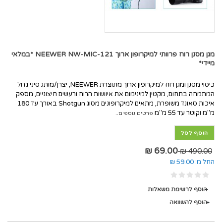
מגן מסנן רוח פרוותי למיקרופון ארוך NEEWER NW-MIC-121 *במלאי
מיידי*
כיסוי מסנן ומגן רוח למיקרופון ארוך מתוצרת NEEWER, יצרן/מותג סיני גדול
המתמחה בתחום, מקטין למינימום את איוושות הרוח ורעשים חיצוניים, מספק
איכות סאונד משופרת, מתאים למיקרופונים מסוג Shotgun באורך עד 180
מ"מ וקוטר עד 55 מ"מ
פרטים נוספים..
הוסף לסל
69.00 ₪
490.00 ₪
החל מ:
59.00 ₪
הוסף לרשימת משאלות
הוסף להשוואה