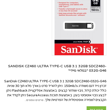
SANDISK CZ460 ULTRA TYPE-C USB 3.1 32GB SDCZ460-
032G-G46 *במלאי מיידי*
SanDisk CZ460 ULTRA TYPE-C USB 3.1 32GB SDCZ460-032G-G46
זכרון נייד דגם משודרג 150mb/s. ניתן להוריד סרט באורך מלא תוך 30 שניות.
כולל יכולת קידוד, גיבוי ושחזור קבצים. באמצעות אפליקציית Flashback ניתן
לבצע גיבוי אוטומטי בענן. באמצעות תוכנת SecureAccess ניתן לקודד את
הקבצים לשמירה אופטימלית של הפרטיות שלך.
פרטים נוספים..
הוסף לסל