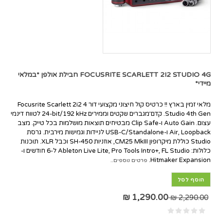
FOCUSRITE SCARLETT 2I2 STUDIO 4G חבילת אולפן *במלאי
מיידי*
מלאי זמין בארץ !! כרטיס קול חיצוני מקצועי דור 4 Focusrite Scarlett 2i2
Studio 4th Gen. קדם־מגברים שקטים וממירים ‎24-bit/192 kHz‎ לטווח דינמי
עצום. Auto Gain ו-Clip Safe מבטיחים תוצאות מושלמות בכל טייק. מצב
Air, Loopback ו-USB-C/Standalone לניידות וגמישות מירבית. גרסת
Studio כוללת מיקרופון CM25 MkIII, אוזניות SH-450 וכבל XLR. תוכנות
כלולות: Ableton Live Lite, Pro Tools Intro+, FL Studio ל-6 חודשים ו-
Hitmaker Expansion.
פרטים נוספים..
הוסף לסל
1,290.00 ₪
2,290.00 ₪