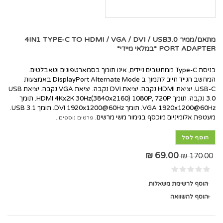
מתאם/ממיר 4IN1 TYPE-C TO HDMI / VGA / DVI / USB3.0
PORT ADAPTER *במלאי מיידי*
כניסת Type-C ממחשבים ניידים, אינו תומך בסמארטפונים וטאבלטים.
המחשב הנייד חייב לתמוך ב DisplayPort Alternate Mode באמצעות
USB-C. יציאת HDMI נקבה. יציאת DVI נקבה. יציאת VGA נקבה. יציאת USB
3.0 נקבה. תומך HDMI 4Kx2K 30Hz(3840x2160) 1080P, 720P. תומך
VGA 1920x1200@60Hz. תומך DVI 1920x1200@60Hz. תומך USB 3.1.
מעטפת אלומיניום מוכסף בגימור משי מרשים.
פרטים נוספים..
הוסף לסל
69.00 ₪
170.00 ₪
הוסף לרשימת משאלות
הוסף להשוואה