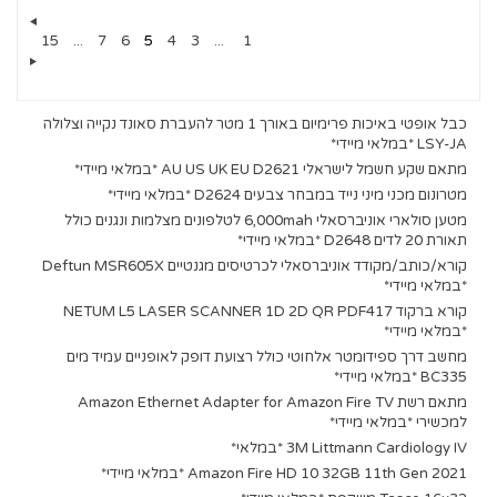
15
...
7
6
5
4
3
...
1
כבל אופטי באיכות פרימיום באורך 1 מטר להעברת סאונד נקייה וצלולה
LSY-JA *במלאי מיידי*
מתאם שקע חשמל לישראלי AU US UK EU D2621 *במלאי מיידי*
מטרונום מכני מיני נייד במבחר צבעים D2624 *במלאי מיידי*
מטען סולארי אוניברסאלי 6,000mah לטלפונים מצלמות ונגנים כולל
תאורת 20 לדים D2648 *במלאי מיידי*
קורא/כותב/מקודד אוניברסאלי לכרטיסים מגנטיים Deftun MSR605X
*במלאי מיידי*
קורא ברקוד NETUM L5 LASER SCANNER 1D 2D QR PDF417
*במלאי מיידי*
מחשב דרך ספידומטר אלחוטי כולל רצועת דופק לאופניים עמיד מים
BC335 *במלאי מיידי*
מתאם רשת Amazon Ethernet Adapter for Amazon Fire TV
למכשירי *במלאי מיידי*
3M Littmann Cardiology IV *במלאי*
Amazon Fire HD 10 32GB 11th Gen 2021 *במלאי מיידי*