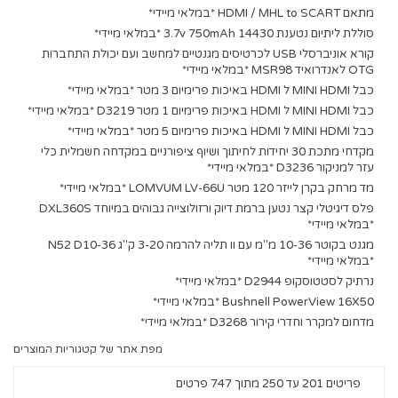
מתאם HDMI / MHL to SCART *במלאי מיידי*
סוללת ליתיום נטענת 3.7v 750mAh 14430 *במלאי מיידי*
קורא אוניברסלי USB לכרטיסים מגנטיים למחשב ועם יכולת התחברות
OTG לאנדרואיד MSR98 *במלאי מיידי*
כבל MINI HDMI ל HDMI באיכות פרימיום 3 מטר *במלאי מיידי*
כבל MINI HDMI ל HDMI באיכות פרימיום 1 מטר D3219 *במלאי מיידי*
כבל MINI HDMI ל HDMI באיכות פרימיום 5 מטר *במלאי מיידי*
מקדחי מתכת 30 יחידות לחיתוך ושיוף ציפורניים במקדחה חשמלית כלי
עזר למניקור D3236 *במלאי מיידי*
מד מרחק בקרן לייזר 120 מטר LOMVUM LV-66U *במלאי מיידי*
פלס דיגיטלי קצר נטען ברמת דיוק ורזולוצייה גבוהים במיוחד DXL360S
*במלאי מיידי*
מגנט בקוטר 10-36 מ"מ עם וו תליה להרמה 3-20 ק"ג N52 D10-36
*במלאי מיידי*
נרתיק לסטטוסקופ D2944 *במלאי מיידי*
Bushnell PowerView 16X50 *במלאי מיידי*
מדחום למקרר וחדרי קירור D3268 *במלאי מיידי*
מפת אתר של קטגוריות המוצרים
פריטים 201 עד 250 מתוך 747 פרטים