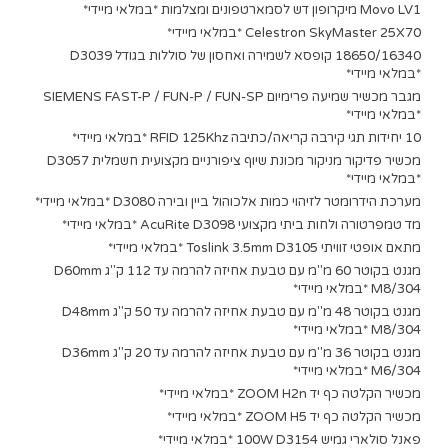
Movo LV1 מיקרופון דש לסמארטפונים ומצלמות *במלאי מיידי*
Celestron SkyMaster 25X70 *במלאי מיידי*
18650/16340 קופסא לשמירה ואחסון של סוללות בגודל D3039
*במלאי מיידי*
מגבר מכשיר שמיעה פרימיום SIEMENS FAST-P / FUN-P / FUN-SP
*במלאי מיידי*
10 יחידות תגי קירבה קריאה/כתיבה RFID 125Khz *במלאי מיידי*
מכשיר פדיקור מניקור מכונת שיוף ציפורניים מקצועית חשמלית D3057
*במלאי מיידי*
מערכת הידרומטר לזיהוי כמות אלכוהול ביין ובירה D3080 *במלאי מיידי*
מד טמפרטורה ולחות ביתי מקצועי AcuRite D3098 *במלאי מיידי*
מתאם אופטי זוויתי Toslink 3.5mm D3105 *במלאי מיידי*
מגנט בקוטר 60 מ"מ עם טבעת אחיזה להרמה עד 112 ק"ג D60mm
M8/304 *במלאי מיידי*
מגנט בקוטר 48 מ"מ עם טבעת אחיזה להרמה עד 50 ק"ג D48mm
M8/304 *במלאי מיידי*
מגנט בקוטר 36 מ"מ עם טבעת אחיזה להרמה עד 20 ק"ג D36mm
M6/304 *במלאי מיידי*
מכשיר הקלטה כף יד ZOOM H2n *במלאי מיידי*
מכשיר הקלטה כף יד ZOOM H5 *במלאי מיידי*
פאנל סולארי גמיש 100W D3154 *במלאי מיידי*