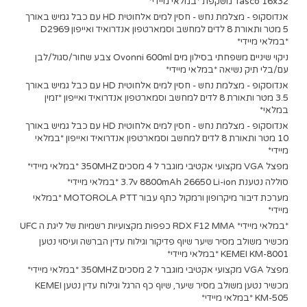
Tasco 16x32 משקפת *במלאי מיידי*
אנדוסקופ - מצלמת נחש - חסין למים אלחוטית HD עם כבל גמיש באורך
5 מטר ותאורת 8 לדים למחשב וסמארטפון אנדרואיד ואייפון D2969
*במלאי מיידי*
ניקוי שיניים משפחתי בסילון מים Ovonni 600ml צבע שחור/סגול/לבן
עם/בלי תיק נשיאה *במלאי מיידי*
אנדוסקופ - מצלמת נחש - חסין למים אלחוטית HD עם כבל גמיש באורך
3.5 מטר ותאורת 8 לדים למחשב וסמארטפון אנדרואיד ואייפון *זמין
במלאי*
אנדוסקופ - מצלמת נחש - חסין למים אלחוטית HD עם כבל גמיש באורך
10 מטר ותאורת 8 לדים למחשב וסמארטפון אנדרואיד ואייפון *במלאי
מיידי*
מפצל VGA מקצועי אקטיבי מוגבר ל 4 מסכים 350MHZ *במלאי מיידי*
סוללה נטענת 3.7v 8800mAh 26650 Li-ion *במלאי מיידי*
מערכת דיבור מיקרופון ורמקול כתף עבור MOTOROLA PTT *במלאי
מיידי*
*במלאי מיידי* RDX F12 MMA כפפות מקצועיות רשמיות של ליגת ה UFC
מכשיר משולב מסיר שיער שיוף פדיקור וגילוח עדין הברשה ועיסוי נטען
KEMEI KM-8001 *במלאי מיידי*
מפצל VGA מקצועי אקטיבי מוגבר ל 2 מסכים 350MHZ *במלאי מיידי*
מכשיר נטען משולב מסיר שיער, שיוף כף הרגל וגילוח עדין נטען KEMEI
KM-505 *במלאי מיידי*