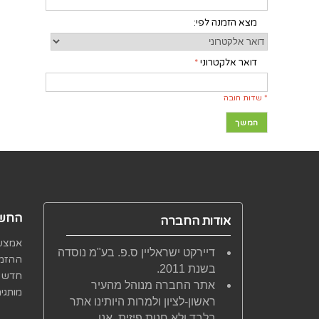
מצא הזמנה לפי:
דואר אלקטרוני
*
* שדות חובה
המשך
החשב
אודות החברה
אמצעי
דיירקט ישראליין ס.פ. בע"מ נוסדה
ההזמנ
בשנת 2011.
חדש 
אתר החברה מנוהל מהעיר
מותגי
ראשון-לציון ולמרות היותינו אתר
בלבד ולא חנות פיזית, אנו