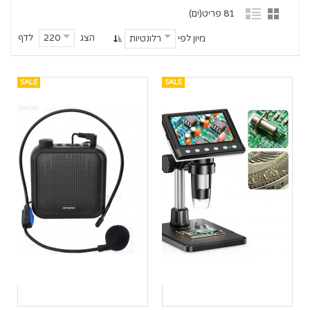
81 פריט(ים)
הצג
לדף
220
מיון לפי
רלונטיות
SALE
SALE