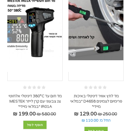
מד לחץ אוויר דיגיטלי באיכות
מד חום עד 380°C דיגיטלי אלחוטי
פרימיום לצמיגים D4658 *במלאי
צג צבעוני עם קרן לייזר MESTEK
מיידי*
IR01A *במלאי מיידי*
199.00 ₪
129.00 ₪
580.00 ₪
250.00 ₪
החל מ:
110.00 ₪
הוסף לסל