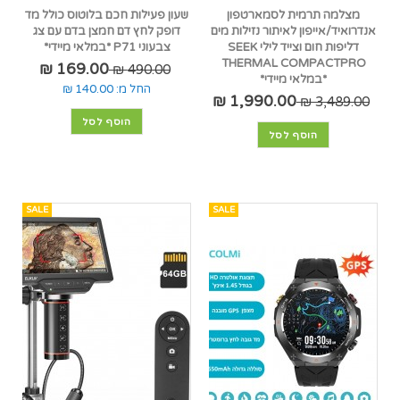
מצלמה תרמית לסמארטפון
שעון פעילות חכם בלוטוס כולל מד
אנדרואיד/אייפון לאיתור נזילות מים
דופק לחץ דם חמצן בדם עם צג
דליפות חום וצייד לילי SEEK
צבעוני P71 *במלאי מיידי*
THERMAL COMPACTPRO
169.00 ₪
490.00 ₪
*במלאי מיידי*
החל מ:
140.00 ₪
1,990.00 ₪
3,489.00 ₪
הוסף לסל
הוסף לסל
SALE
SALE