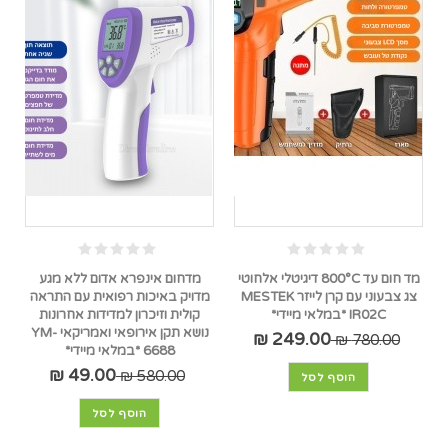
מד חום עד 800°C דיגיטלי אלחוטי
מדחום אינפרא אדום ללא מגע
צג צבעוני עם קרן לייזר MESTEK
מדויק באיכות רפואית עם התראה
IR02C *במלאי מיידי*
קולית וזיכרון למדידות אחרונות
נושא תקן אירופאי ואמריקאי YM-
249.00 ₪
780.00 ₪
6688 *במלאי מיידי*
49.00 ₪
580.00 ₪
הוסף לסל
הוסף לסל