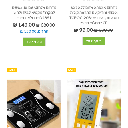
מדחום אינפרא אדום ללא מגע
מדחום אלחוטי עם שני גששים
איכותי ומדויק עם התראה קולית
למקרר/מקפיא לבית ולחוץ
נושא תקן אירופאי TCPOC-208
D4391 *במלאי מיידי*
CE *במלאי מיידי*
149.00 ₪
680.00 ₪
99.00 ₪
600.00 ₪
החל מ:
130.00 ₪
הוסף לסל
הוסף לסל
SALE
SALE