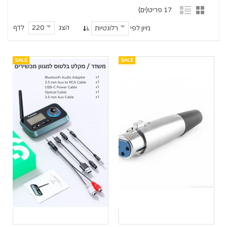
17 פריט(ים)
הצג
לדף
220
מיון לפי
רלונטיות
SALE
SALE