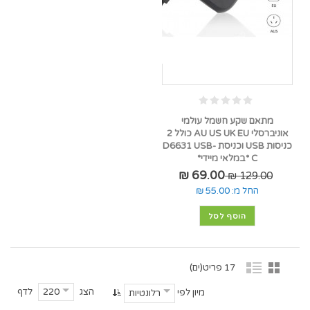
מתאם שקע חשמל עולמי
אוניברסלי AU US UK EU כולל 2
כניסות USB וכניסת D6631 USB-
C *במלאי מיידי*
69.00 ₪
129.00 ₪
החל מ:
55.00 ₪
הוסף לסל
17 פריט(ים)
הצג
לדף
220
מיון לפי
רלונטיות