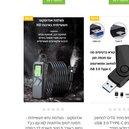
הוסף לסל
הוסף לסל
SALE
SALE
קורא כרטיסים מהיר OTG למחשב
אנדוסקופ - מצלמת נחש תעשייתית -
וסמארטפונים USB 3.0 TYPE-C
חסינה למים אלחוטית HD עם כבל
מלאי מיידי*
גמיש באורך 5 מטר תאורת לד כפולה