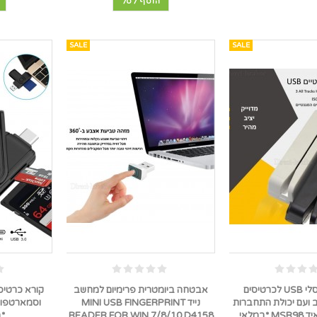
הוסף לסל
SALE
SALE
קורא אוניברסלי USB לכרטיסים
אבטחה ביומטרית פרימיום למחשב
 ועם יכולת התחברות
נייד MINI USB FINGERPRINT
OTG לאנדרואיד MSR98 *במלאי
READER FOR WIN 7/8/10 D4158
*ב