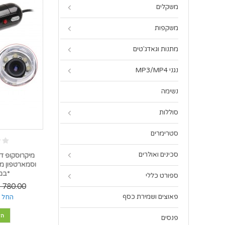
משקלים
משקפות
מתנות וגאדג'טים
נגני MP3/MP4
נשימה
סוללות
סטרימרים
סכינים ואולרים
*במל
ספורט כללי
780.00 ₪
פאוצים ושמירת כסף
החל מ
הו
פנסים