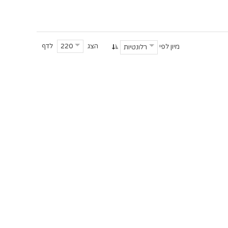
הצג
לדף
220
מיון לפי
רלונטיות