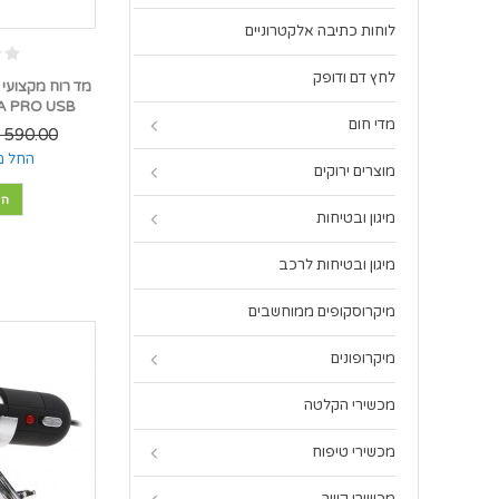
לוחות כתיבה אלקטרוניים
לחץ דם ודופק
856A PRO USB *במלאי
מדי חום
590.00 ₪
החל מ
מוצרים ירוקים
הו
מיגון ובטיחות
מיגון ובטיחות לרכב
מיקרוסקופים ממוחשבים
מיקרופונים
מכשירי הקלטה
מכשירי טיפוח