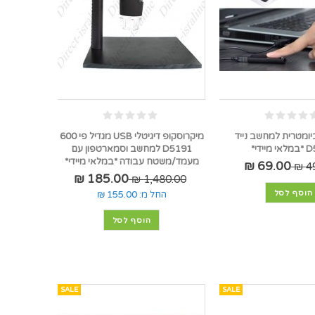
ומטרית למחשב נייד
מיקרוסקופ דיגיטלי USB מגדיל פי 600
יידי*
D5191 למחשב וסמארטפון עם
מעמד/משטח עבודה *במלאי מיידי*
69.00 ₪
49
185.00 ₪
1,480.00 ₪
הוסף לסל
החל מ:
155.00 ₪
הוסף לסל
SALE
SALE