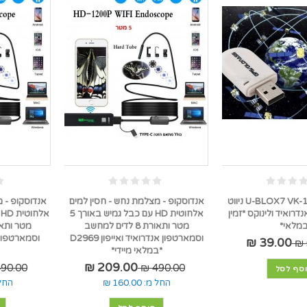
U-BLOX7 VK-172 USB GPS ניווט
אנדוסקופ - מצלמת נחש - חסין למים
אנדוסקופ - 
דרואיד ולינוקס *זמין
אלחוטית HD עם כבל גמיש באורך 5
מלאי*
מטר ותאורת 8 לדים למחשב
וסמארטפון אנדרואיד ואייפון D2969
וסמארטפון א
39.00 ₪
*במלאי מיידי*
209.00 ₪
90.00 ₪
490.00 ₪
סף לסל
החל מ:
160.00 ₪
החל