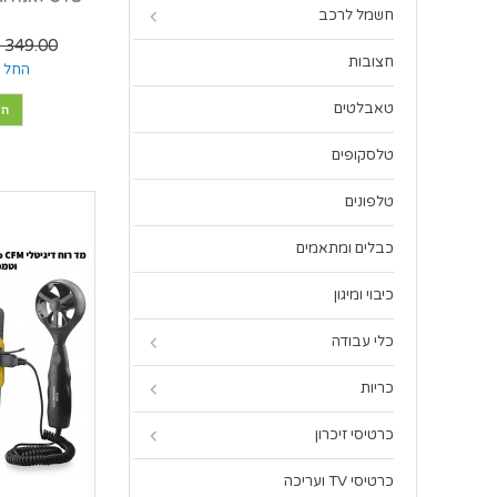
חשמל לרכב
349.00 ₪
חצובות
החל מ
טאבלטים
הו
טלסקופים
טלפונים
כבלים ומתאמים
כיבוי ומיגון
כלי עבודה
כריות
כרטיסי זיכרון
כרטיסי TV ועריכה