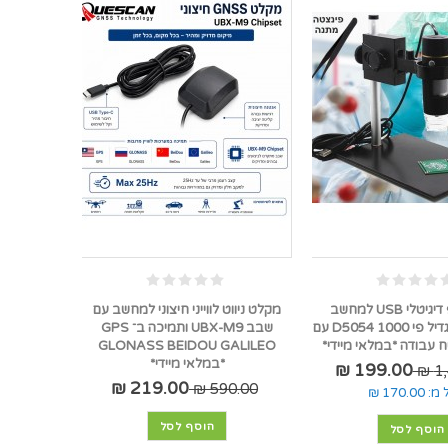
מיקרוסקופ דיגיטלי USB למחשב
מקלט ניווט לווייני חיצוני למחשב עם
וסמארטפון מגדיל פי 1000 D5054 עם
שבב UBX-M9 ותמיכה ב־ GPS
עבודה *במלאי מיידי*
GLONASS BEIDOU GALILEO
*במלאי מיידי*
199.00 ₪
1,
219.00 ₪
590.00 ₪
 מ:
170.00 ₪
הוסף לסל
הוסף לסל