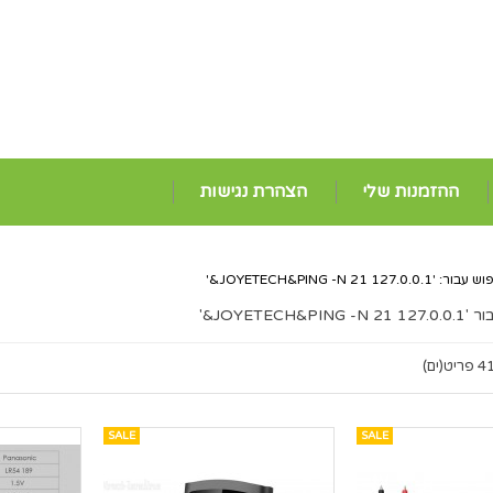
ההזמנות שלי
הצהרת נגישות
JOYETECH&PING -N 21 127&'
JOYETECH&'
 פריט(ים)
SALE
SALE