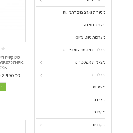
מכשירי קשר
מסגרות ואלבומים לתמונות
מעמדי תצוגה
מערכות ניווט GPS
מצלמות אבטחה ואביזרים
מצלמות אקסטרים
GB0220HBK-
NESN *במ
מצלמות
2,990.00 ₪
מצפנים
הו
מציתים
מקרנים
מקררים