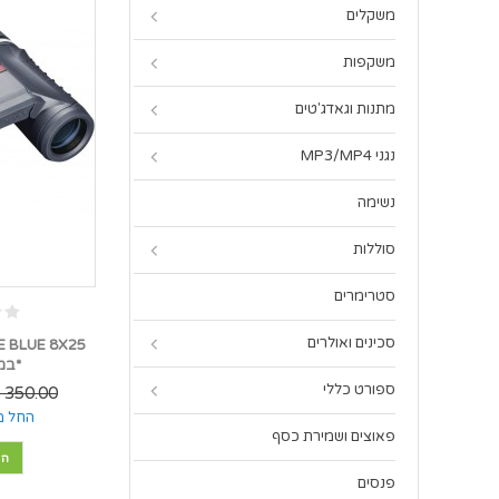
משקלים
משקפות
מתנות וגאדג'טים
נגני MP3/MP4
נשימה
סוללות
סטרימרים
סכינים ואולרים
 BLUE 8X25
*במל
ספורט כללי
350.00 ₪
החל מ
פאוצים ושמירת כסף
הו
פנסים