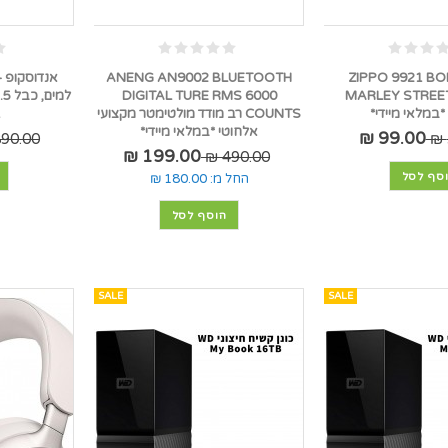
ית זיפו ZIPPO 9921 BOB
ANENG AN9002 BLUETOOTH
אנדוסקופ -
DIGITAL TURE RMS 6000
MARLEY STREE
COUNTS רב מודד מולטימטר מקצועי
1
אלחוטי *במלאי מיידי*
99.00 ₪
90.00 ₪
199.00 ₪
490.00 ₪
סף לסל
החל מ:
180.00 ₪
הוסף לסל
SALE
SALE