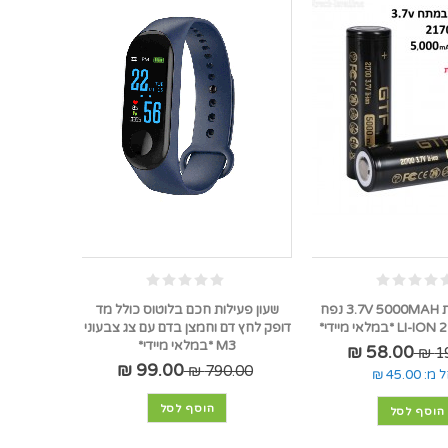
סוללה נטענת 3.7V 5000MAH נפח
שעון פעילות חכם בלוטוס כולל מד
דופק לחץ דם וחמצן בדם עם צג צבעוני
M3 *במלאי מיידי*
58.00 ₪
19
99.00 ₪
790.00 ₪
 מ:
45.00 ₪
הוסף לסל
הוסף לסל