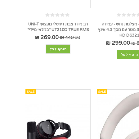
 מצלמת נחש - עמידה
רב מודד צבת דיגיטלי מקצועי UNI-T
למים, כבל 3.5 מטר עם מסך 4.3 אינץ
UT210D TRUE RMS *במלאי מיידי*
HD D632
269.00 ₪
440.00 ₪
299.00 ₪
8
הוסף לסל
הוסף לסל
SALE
SALE