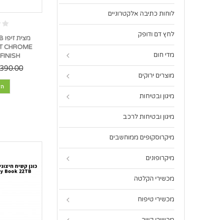
לוחות כתיבה אלקטרוניים
לחץ דם ודופק
מצ
T CHROME
מדי חום
FINISH *במלאי מיידי*
390.00 ₪
מוצרים ירוקים
הו
מיגון ובטיחות
מיגון ובטיחות לרכב
מיקרוסקופים ממוחשבים
מיקרופונים
מכשירי הקלטה
מכשירי טיפוח