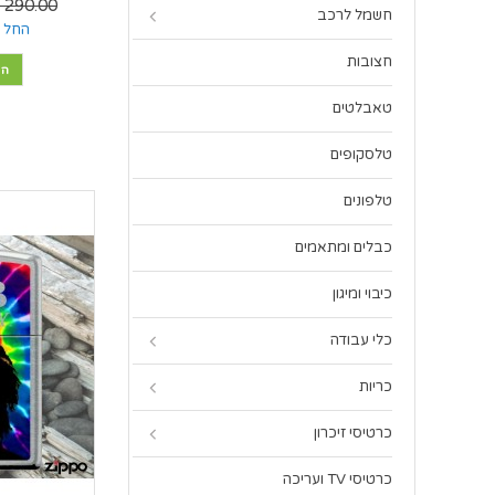
290.00 ₪
חשמל לרכב
החל מ
חצובות
הו
טאבלטים
טלסקופים
טלפונים
כבלים ומתאמים
כיבוי ומיגון
כלי עבודה
כריות
כרטיסי זיכרון
כרטיסי TV ועריכה