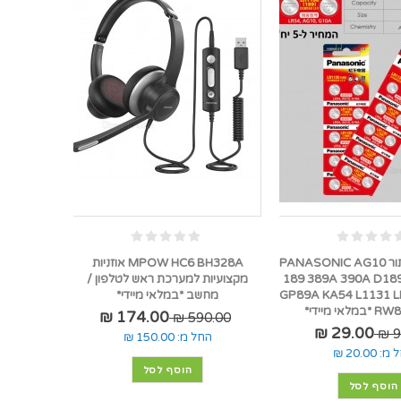
5 סוללות כפתור PANASONIC AG10
MPOW HC6 BH328A אוזניות
189 389A 390A D18
מקצועיות למערכת ראש לטלפון /
GP89A KA54 L1131 L
מחשב *במלאי מיידי*
אי מיידי*
174.00 ₪
590.00 ₪
29.00 ₪
9
החל מ:
150.00 ₪
 מ:
20.00 ₪
הוסף לסל
הוסף לסל