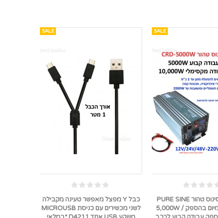
SALE
SALE
ממיר מתח סינוס טהור PURE SINE
כבל Y מפצל מאפשר טעינה מקבילה
באיכות פרימיום בהספק 5,000W /
לשני מכשירים עם כניסת MICROUSB
10,0 הספק עבודה קבוע לרכב
משקע USB אחד D4211 *במלאי