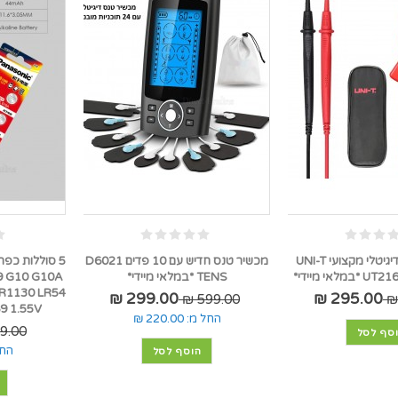
רב מודד צבת דיגיטלי מקצועי UNI-T
מכשיר טנס חדיש עם 10 פדים D6021
אי מיידי*
TENS *במלאי מיידי*
9 G10 G10A
R1130 LR54
299.00 ₪
295.00 ₪
599.00 ₪
RW89 1.55V *במל
החל מ:
220.00 ₪
9.00 ₪
סף לסל
החל
הוסף לסל