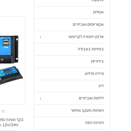
אזעקות
אסלות
אקווריומים ואביזרים
ארנקי חומרה לקריפטו
בטיחות בעבודה
בידוריות
גרירה וחילוץ
דייג
דלתות ואביזרים
האזנות מעקב ואיתור
היגיינת הפה
10A 12V/24V *במלאי 