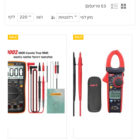
53 פריט(ים)
הצג
לדף
220
מיון לפי
רלונטיות
SALE
SALE