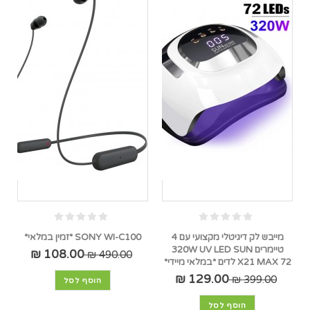
מייבש לק דיגיטלי מקצועי עם 4
SONY WI-C100 *זמין במלאי*
טיימרים 320W UV LED SUN
108.00 ₪
490.00 ₪
X21 MAX 72 לדים *במלאי מיידי*
129.00 ₪
399.00 ₪
הוסף לסל
הוסף לסל