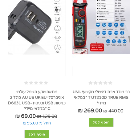
רב מודד צבת דיגיטלי מקצועי UNI-
מתאם שקע חשמל עולמי
T UT210D TRUE RMS *במלאי
אוניברסלי AU US UK EU כולל 2
מיידי*
כניסות USB וכניסת D6631 USB-
C *במלאי מיידי*
269.00 ₪
440.00 ₪
69.00 ₪
129.00 ₪
הוסף לסל
החל מ:
55.00 ₪
הוסף לסל