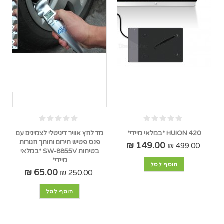
HUION 420 *במלאי מיידי*
מד לחץ אוויר דיגיטלי לצמיגים עם
פנס פטיש חירום וחותך חגורות
149.00 ₪
499.00 ₪
בטיחות SW-8855V *במלאי
מיידי*
הוסף לסל
65.00 ₪
250.00 ₪
הוסף לסל