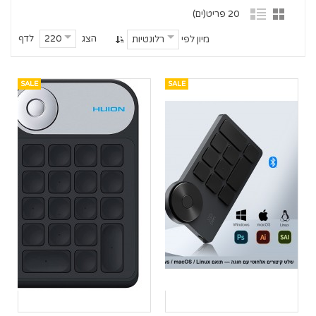
20 פריט(ים)
הצג
לדף
220
מיון לפי
רלונטיות
SALE
SALE