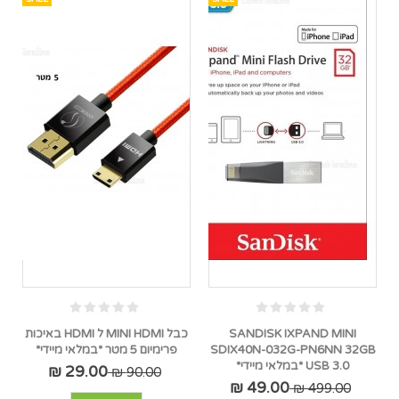
SANDISK IXPAND MINI
כבל MINI HDMI ל HDMI באיכות
SDIX40N-032G-PN6NN 32GB
פרימיום 5 מטר *במלאי מיידי*
USB 3.0 *במלאי מיידי*
29.00 ₪
90.00 ₪
49.00 ₪
499.00 ₪