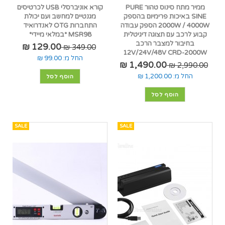
ממיר מתח סינוס טהור PURE
קורא אוניברסלי USB לכרטיסים
SINE באיכות פרימיום בהספק
מגנטיים למחשב ועם יכולת
2000W / 4000W הספק עבודה
התחברות OTG לאנדרואיד
קבוע לרכב עם תצוגה דיגיטלית
MSR98 *במלאי מיידי*
בחיבור למצבר הרכב
129.00 ₪
349.00 ₪
12V/24V/48V CRD-2000W
החל מ:
99.00 ₪
1,490.00 ₪
2,990.00 ₪
החל מ:
1,200.00 ₪
הוסף לסל
הוסף לסל
SALE
SALE