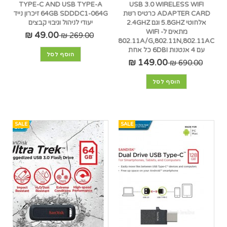
TYPE-C AND USB TYPE-A
USB 3.0 WIRELESS WIFI
ADAPTER CARD כרטיס רשת
64GB SDDDC1-064G זיכרון נייד
אלחוטי 5.8GHZ וגם 2.4GHZ
יעודי לניהול וגיבוי קבצים
מתאים ל- WIFI
49.00 ₪
269.00 ₪
802.11A/G,802.11N,802.11AC
עם 4 אנטנות 6DBI כל אחת
הוסף לסל
149.00 ₪
690.00 ₪
הוסף לסל
SALE
SALE