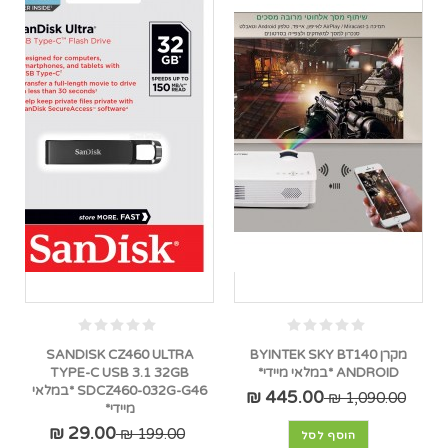
מקרן BYINTEK SKY BT140
SANDISK CZ460 ULTRA
ANDROID *במלאי מיידי*
TYPE-C USB 3.1 32GB
SDCZ460-032G-G46 *במלאי
445.00 ₪
1,090.00 ₪
מיידי*
29.00 ₪
199.00 ₪
הוסף לסל