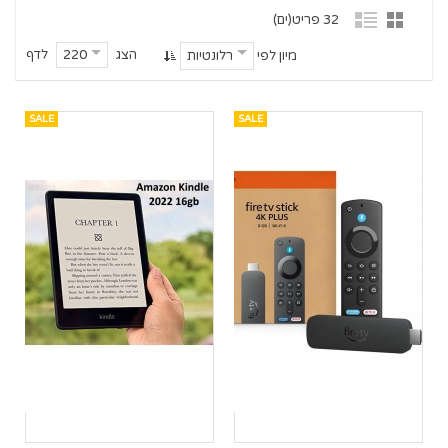
32 פריט(ים)
הצג
לדף
220
מיון לפי
רלונטיות
SALE
SALE