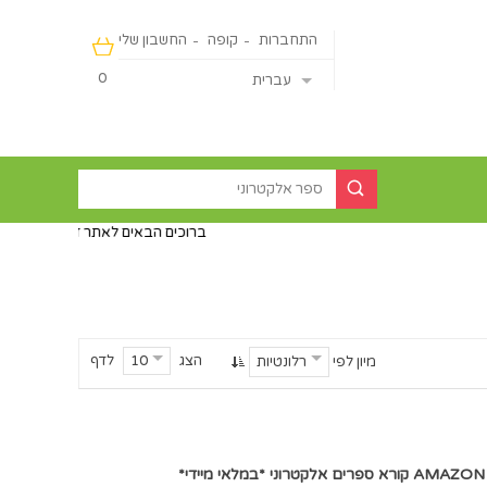
התחברות
קופה
החשבון שלי
0
עברית
ברוכים הבאים לאתר דיירקט ישראליין - מכירה מה
הצג
לדף
10
מיון לפי
רלונטיות
 *במלאי מיידי*