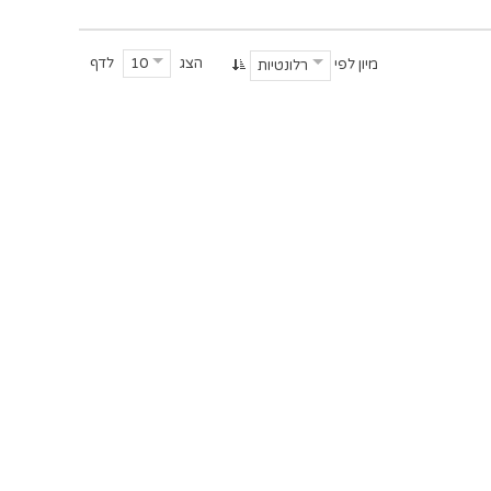
הצג
לדף
10
מיון לפי
רלונטיות