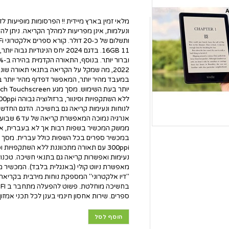
מלאי זמין בארץ מיידית !! הפרסומות מופיעות 
ונעלמות, אינן מפריעות למהלך הקריאה. ניתן להס
11 16GB. בדגם 2024 יחס הניגודיו
במעבד מהיר יותר, המאפשר דפדוף מהיר יותר ב
אנרגיה נמוכה
ממשק המכשיר בשפות רבות אך לא בעברית, אבל 
300ppi עם תאורה מתכווננת ללא השתקפויות ו
מאפשרת ניווט קולי (באנגלית בלבד). המכשיר מ
"דיו אלקטרוני" המספקת נוחות מירבית בקריאה 
ספרים. שירות אחסון חינמי בענן לכל תכני אמזון
הוסף לסל