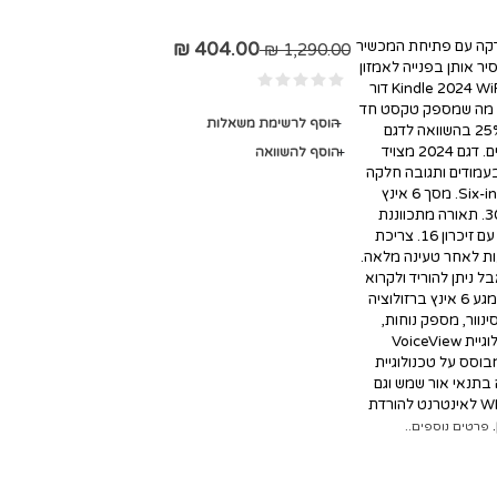
לדקה עם פתיחת המכשיר
404.00 ₪
1,290.00 ₪
יר אותן בפנייה לאמזון
ותשלום של כ-20 דולר. קורא ספרים אלקטרוני Kindle 2024 WiFi דור
ת גבוה יותר, מה שמספק טקסט חד
הוסף לרשימת משאלות
וברור יותר. בנוסף, התאורה הקדמית בהירה ב-25% בהשוואה לדגם
2022, מה שמקל על הקריאה בתנאי תאורה שונים. דגם 2024 מצויד
הוסף להשוואה
עמודים ותגובה חלקה
יותר בעת השימוש. מסך מגע Six-inch Touchscreen. מסך 6 אינץ
ללא השתקפויות וסינוור, ברזולוציה גבוהה 300ppi. תאורה מתכווננת
לנוחות ונעימות קריאה גם בחשיכה. הדגם החדש עם זיכרון 16. צריכת
 המאפשרת קריאה של עד 6 שבועות לאחר טעינה מלאה.
ניתן להוריד ולקרוא
במכשיר ספרים בכל השפות כולל עברית. מסך מגע 6 אינץ ברזולוציה
סינוור, מספק נוחות,
נעימות ואפשרות קריאה גם בתנאי חשיכה. טכנולוגיית VoiceView
בוסס על טכנולוגיית
בתנאי אור שמש וגם
בחשיכה מוחלטת. פשוט להפעלה מתחבר ב WIFI לאינטרנט להורדת
.
פרטים נוספים..