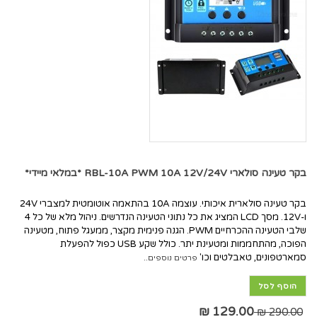
בקר טעינה סולארי RBL-10A PWM 10A 12V/24V *במלאי מיידי*
בקר טעינה סולארית איכותי. עוצמה 10A בהתאמה אוטומטית למצברי 24V
ו-12V. מסך LCD המציג את כל נתוני הטעינה הנדרשים. ניהול מלא של כל 4
שלבי הטעינה ההכרחיים PWM. הגנה פנימית מקצר, ממעגל פתוח, מטעינה
הפוכה, מהתחממות ומטעינת יתר. כולל שקע USB כפול להפעלת
סמארטפונים, טאבלטים וכו'
פרטים נוספים..
הוסף לסל
129.00 ₪
290.00 ₪