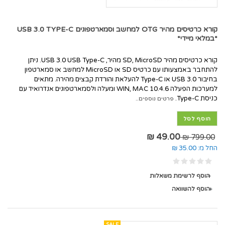
קורא כרטיסים מהיר OTG למחשב וסמארטפונים USB 3.0 TYPE-C
*במלאי מיידי*
קורא כרטיסים מהיר SD, MicroSD מהיר, USB 3.0 USB Type-C. ניתן
להתחבר באמצעותו עם כרטיס SD או MicroSD למחשב או סמארטפון
בחיבור USB 3.0 או Type-C להעלאת והורדת קבצים מהירה. מתאים
למערכות הפעלה WIN, MAC 10.4.6 ומעלה ולסמארטפונים אנדרואיד עם
כניסת Type-C.
פרטים נוספים..
הוסף לסל
49.00 ₪
799.00 ₪
החל מ:
35.00 ₪
הוסף לרשימת משאלות
הוסף להשוואה
SALE