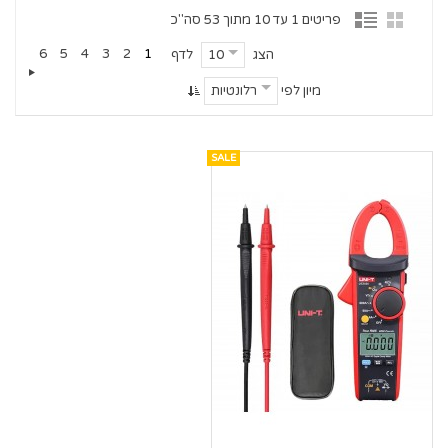
פריטים 1 עד 10 מתוך 53 סה"כ
6
5
4
3
2
1
הצג
לדף
10
מיון לפי
רלונטיות
SALE