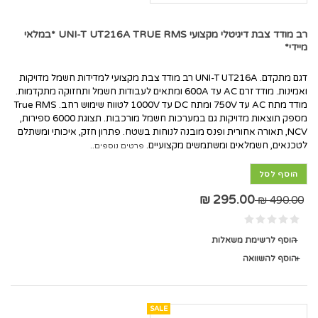
רב מודד צבת דיגיטלי מקצועי UNI-T UT216A TRUE RMS *במלאי
מיידי*
דגם מתקדם. UNI-T UT216A רב מודד צבת מקצועי למדידות חשמל מדויקות
ואמינות. מודד זרם AC עד 600A ומתאים לעבודות חשמל ותחזוקה מתקדמות.
מודד מתח AC עד 750V ומתח DC עד 1000V לטווח שימוש רחב. True RMS
מספק תוצאות מדויקות גם במערכות חשמל מורכבות. תצוגת 6000 ספירות,
NCV, תאורה אחורית ופנס מובנה לנוחות בשטח. פתרון חזק, איכותי ומשתלם
לטכנאים, חשמלאים ומשתמשים מקצועיים.
פרטים נוספים..
הוסף לסל
295.00 ₪
490.00 ₪
הוסף לרשימת משאלות
הוסף להשוואה
SALE