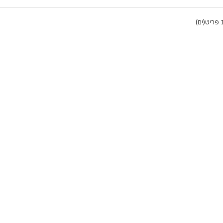
יט(ים)