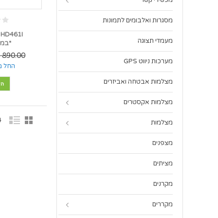
מכשירי קשר
מסגרות ואלבומים לתמונות
 HD461I
מעמדי תצוגה
*במל
890.00 ₪
מערכות ניווט GPS
החל מ
מצלמות אבטחה ואביזרים
הו
מצלמות אקסטרים
14 
מצלמות
מצפנים
מציתים
מקרנים
מקררים