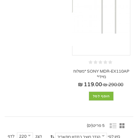
SONY MDR-EX110AP *משלוח
מיידי*
119.00 ₪
290.00 ₪
הוסף לסל
5 פריט(ים)
הצג
לדף
220
מיון לפי
הגדר מוצר כחדש מתאריך