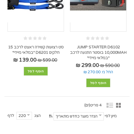
JUMP STARTER D6102
סט רצועות קשירה ראצט לרכב 15
10,000MAH בוסטר התנעה לרכב
חלקים D6201 *במלאי מיידי*
*במלאי מיידי*
139.00 ₪
599.00 ₪
299.00 ₪
590.00 ₪
הוסף לסל
החל מ:
270.00 ₪
הוסף לסל
4 פריט(ים)
הצג
לדף
220
מיון לפי
הגדר מוצר כחדש מתאריך