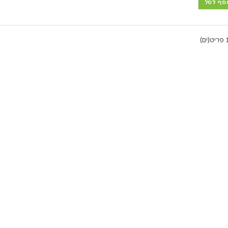
סף לסל
יט(ים)