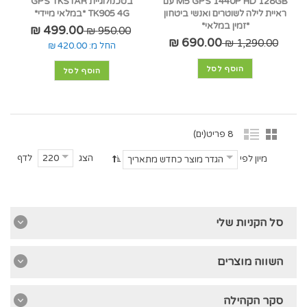
M5 GPS 1440P HD 128GB עם
בטכנולוגיית GPS TKSTAR
ראיית לילה לשוטרים ואנשי ביטחון
TK905 4G *במלאי מיידי*
*זמין במלאי*
499.00 ₪
950.00 ₪
690.00 ₪
1,290.00 ₪
החל מ:
420.00 ₪
הוסף לסל
הוסף לסל
8 פריט(ים)
הצג
לדף
220
מיון לפי
הגדר מוצר כחדש מתאריך
סל הקניות שלי
השווה מוצרים
סקר הקהילה