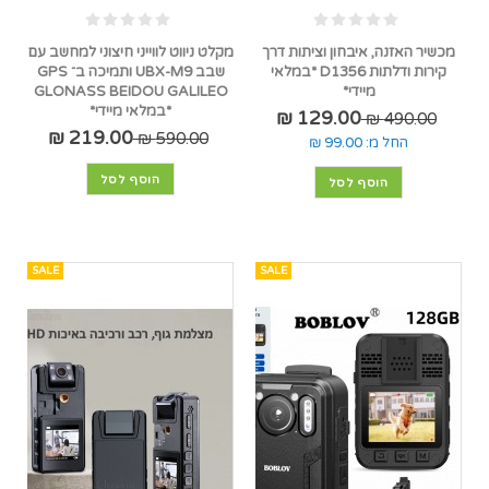
מכשיר האזנה, איבחון וציתות דרך
מקלט ניווט לווייני חיצוני למחשב עם
קירות ודלתות D1356 *במלאי
שבב UBX-M9 ותמיכה ב־ GPS
מיידי*
GLONASS BEIDOU GALILEO
*במלאי מיידי*
129.00 ₪
490.00 ₪
219.00 ₪
590.00 ₪
החל מ:
99.00 ₪
הוסף לסל
הוסף לסל
SALE
SALE