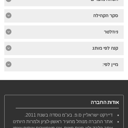
סקר הקהילה
ניוזלטר
קנה לפי מותג
מיין לפי:
אודות החברה
דיירקט ישראליין ס.פ. בע"מ נוסדה בשנת 2011.
אתר החברה מנוהל מהעיר ראשון-לציון ולמרות היותינו