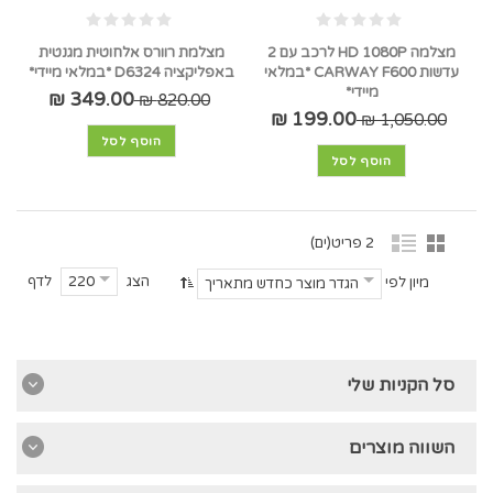
מצלמה HD 1080P לרכב עם 2
מצלמת רוורס אלחוטית מגנטית
עדשות CARWAY F600 *במלאי
באפליקציה D6324 *במלאי מיידי*
מיידי*
349.00 ₪
820.00 ₪
199.00 ₪
1,050.00 ₪
הוסף לסל
הוסף לסל
2 פריט(ים)
הצג
לדף
220
מיון לפי
הגדר מוצר כחדש מתאריך
סל הקניות שלי
השווה מוצרים