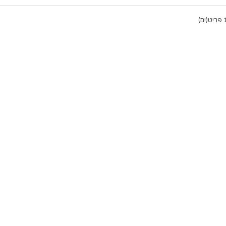
יט(ים)