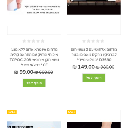
מדחום אלחוטי עם 2 גששי חום
מדחום אינפרא אדום ללא מגע
לברביקיו מרקים מאפים ובשר
איכותי ומדויק עם התראה קולית
D3590 *במלאי מיידי*
נושא תקן אירופאי TCPOC-208
CE *במלאי מיידי*
149.00 ₪
980.00 ₪
99.00 ₪
600.00 ₪
הוסף לסל
הוסף לסל
SALE
SALE