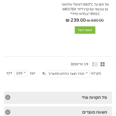
מד חום עד 550°C דיגיטלי אלחוטי
צג צבעוני עם קרן לייזר MESTEK
IR01C *במלאי מיידי*
239.00 ₪
680.00 ₪
הוסף לסל
19 פריט(ים)
הצג
לדף
220
מיון לפי
הגדר מוצר כחדש מתאריך
סל הקניות שלי
השווה מוצרים