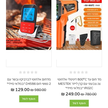
מד חום עד 800°C דיגיטלי אלחוטי
מדחום אלחוטי לברביקיו ובשר עם
צג צבעוני עם קרן לייזר MESTEK
2 גששי חום D4586 *במלאי מיידי*
IR02C *במלאי מיידי*
129.00 ₪
980.00 ₪
249.00 ₪
780.00 ₪
הוסף לסל
הוסף לסל