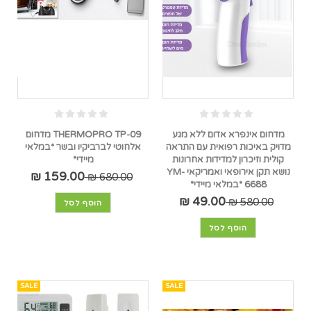
מדחום אינפרא אדום ללא מגע
THERMOPRO TP-09 מדחום
מדויק באיכות רפואית עם התראה
אלחוטי לברביקיו ובשר *במלאי
קולית וזיכרון למדידות אחרונות
מיידי*
נושא תקן אירופאי ואמריקאי YM-
159.00 ₪
680.00 ₪
6688 *במלאי מיידי*
49.00 ₪
580.00 ₪
הוסף לסל
הוסף לסל
SALE
SALE