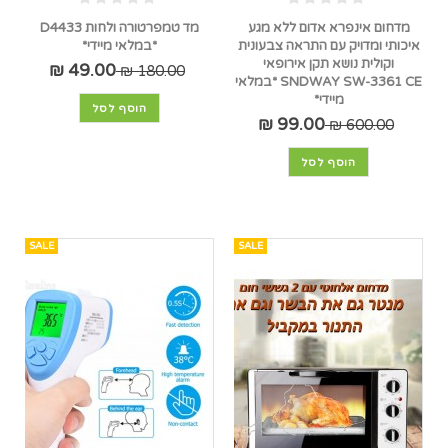
מדחום אינפרא אדום ללא מגע
מד טמפרטורה ולחות D4433
איכותי ומדויק עם התראה צבעונית
*במלאי מיידי*
וקולית נושא תקן אירופאי
49.00 ₪
180.00 ₪
SNDWAY SW-3361 CE *במלאי
מיידי*
הוסף לסל
99.00 ₪
600.00 ₪
הוסף לסל
SALE
SALE