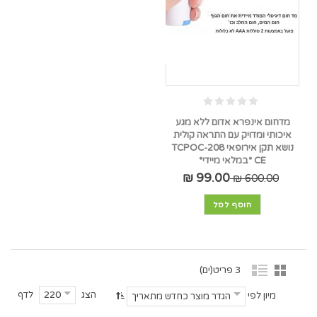
מדחום אינפרא אדום ללא מגע
איכותי ומדויק עם התראה קולית
נושא תקן אירופאי TCPOC-208
CE *במלאי מיידי*
99.00 ₪
600.00 ₪
הוסף לסל
3 פריט(ים)
הצג
לדף
220
מיון לפי
הגדר מוצר כחדש מתאריך