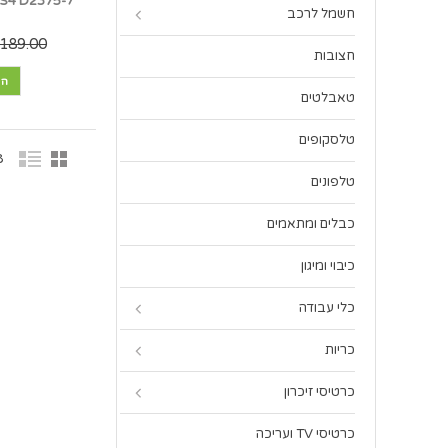
חשמל לרכב
189.00 ₪
חצובות
הו
טאבלטים
טלסקופים
8 פר
טלפונים
כבלים ומתאמים
כיבוי ומיגון
כלי עבודה
כריות
כרטיסי זיכרון
כרטיסי TV ועריכה