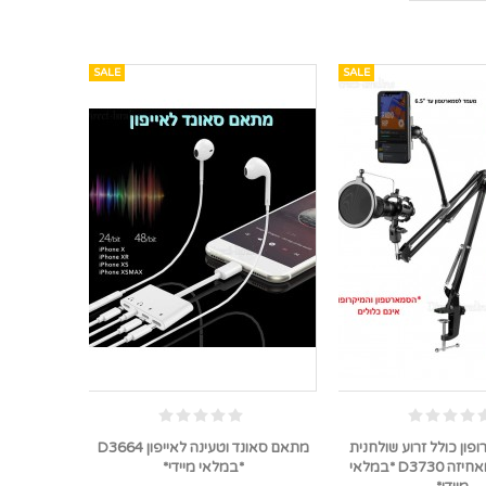
SALE
SALE
פון כולל זרוע שולחנית
מתאם סאונד וטעינה לאייפון D3664
מסנן פופים ואחיזה D3730 *במלאי
*במלאי מיידי*