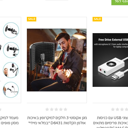
סף לסל
SALE
SALE
כרטיס קול חיצוני USB עם כניסות
מגן אקוסטי 3 חלקים למיקרופון באיכות
מעמד למיקרו
 באיכות פרימיום מתאים
אולפן הקלטות D6431 *במלאי מיידי*