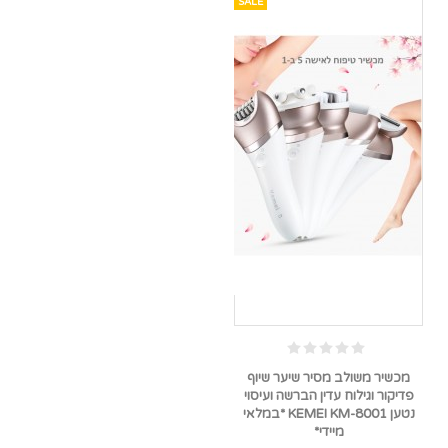
SALE
מכשיר משולב מסיר שיער שיוף
פדיקור וגילוח עדין הברשה ועיסוי
נטען KEMEI KM-8001 *במלאי
מיידי*