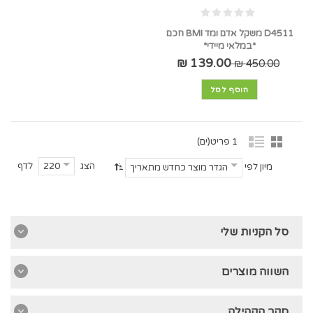
D4511 משקל אדם ומד BMI חכם
*במלאי מיידי*
139.00 ₪
450.00 ₪
הוסף לסל
1 פריט(ים)
הצג
לדף
220
מיון לפי
הגדר מוצר כחדש מתאריך
סל הקניות שלי
השווה מוצרים
סקר הקהילה