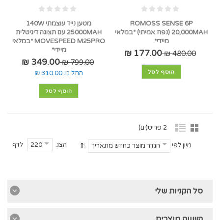
ROMOSS SENSE 6P
מטען נייד עוצמתי 140W
20,000MAH (נפח אמיתי) *במלאי
25000MAH עם תצוגה דיגיטלית
מיידי*
MOVESPEED M25PRO *במלאי
מיידי*
177.00 ₪
480.00 ₪
349.00 ₪
799.00 ₪
הוסף לסל
החל מ:
310.00 ₪
הוסף לסל
2 פריט(ים)
הצג
לדף
220
מיון לפי
הגדר מוצר כחדש מתאריך
סל הקניות שלי
השווה מוצרים