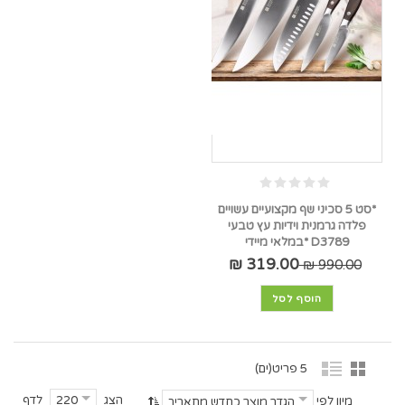
*סט 5 סכיני שף מקצועיים עשויים
פלדה גרמנית וידיות עץ טבעי
D3789 *במלאי מיידי
319.00 ₪
990.00 ₪
הוסף לסל
5 פריט(ים)
הצג
לדף
220
מיון לפי
הגדר מוצר כחדש מתאריך