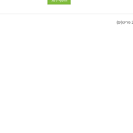
הוסף לסל
יט(ים)