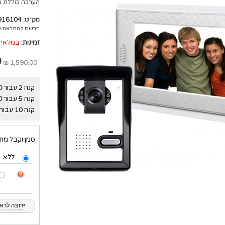
הערכה כוללת מסך 7 אינטש צבעוני ומצלמה עמידה למים וגשם באיכות
916104
מק"ט:
הרשם להתראה ע
זמינות:
במלאי
₪
1,590.00 ₪
קנה 2 עבור
₪
קנה 5 עבור
₪
קנה 10 עבור
סמן וקבל מתנ
ללא
•
•
רוצה לראות