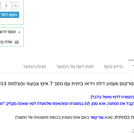
−
הוסף לסל ל
הוסף לרש
שלח קיש
מידע נוסף
חוות דעת על המוצר
תגיות המוצר
 פעמון דלת וידאו ביתית עם מסך 7 אינץ צבעוני ומצלמת
HD-SY813
תמורה לדמי טיפול בלבד)
בל את המתנה, אנא סמן
(V)
במסגרת המתאימה שלמעלה לפני שאתה מקליק "הוס
ה כמותית.
(אנא
צור קשר
באם אתה מעוניין בכמות סיטונאית של המוצר)