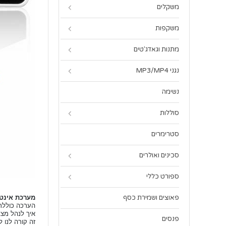
משקלים
משקפות
מתנות וגאדג'טים
נגני MP3/MP4
נשימה
סוללות
סטרימרים
סכינים ואולרים
ספורט כללי
מערכת אינטרקום 
פאוצים ושמירת כסף
הערכה כוללת מסך 7 אינטש צבעוני ומצלמה עמידה למים ו
איך לנהל מצב
פנסים
זה קורה לנו ל