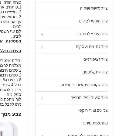
כשזה קורה, מ
1.פותחים את הדלת מיד, למרות שאין זו האפשרות הטובה ביותר, אלא אם כן מדובר באדם מוכר שאנו בוטחים בכוונותיו הטובות
ציוד גלישה ושחיה
2. מציצים דרך עינית הדלת, אם קיימת כזו, לברר במי מדובר ואם האיש אינו מוכר לנו, שואלים מעבר לדלת מבלי לפתוח אותה, מה רצונו?
3. מתעלמים מהדפיקה בדלת, במיוחד אם הנך אישה, או ילד/ה או אדם מבוגר.
ציוד היקפי לצילום
אך אם האדם ש
לבית.
לכן ע"י
השמעת
ציוד היקפי למחשב
ליבינו.
המסקנה
, הד
ציוד לחנויות ועסקים
הערכה כוללת
ציוד לציפורניים
יחידת אינטרקום
מצלמה להצבה
2 סטים חיבורים עם 4 גידים בצבעים שונים
ציוד לתקליטנים
2 סטים חיבורים עם 2 גידים בצבעים שונים
8 ברגים ו-8 דיבלים
כבל 4 גידים באורך 5 מטר לחיבור בין המסך למצלמה
ציוד לקוסמטיקאיות ומספרות
מדריך למשתמ
ספק כוח
ציוד סיעודי ופיזיותרפיה
לוח מתכת ל
ניתן לקבל
בת
צמיגים וציוד היקפי
צבע מסך ש
קופסאות מיתוג