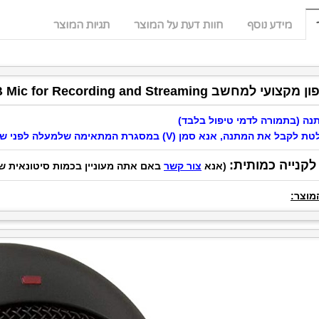
מידע נוסף
חוות דעת על המוצר
תגיות המוצר
שב PC/Mac Blue Snowball iCE USB Mic for Recording and Streaming
נה (בתמורה לדמי טיפול בלבד)
תנה, אנא סמן (V) במסגרת המתאימה שלמעלה לפני שאתה מקליק "הוסף לסל" ועובר לתשלום בקופה
קנייה כמותית:
(אנא
צור קשר
באם אתה מעוניין בכמות סיטונאית ש
מוצר: