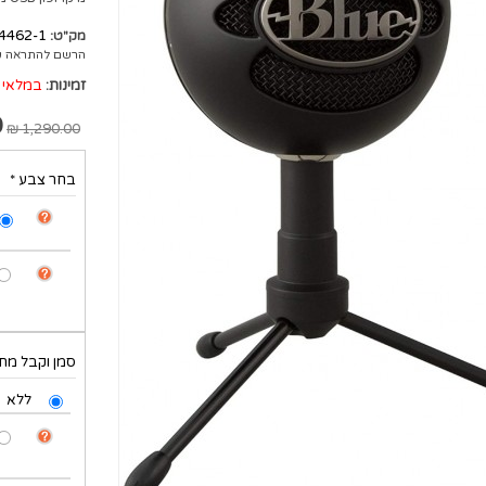
4462-1
מק"ט:
הרשם להתראה ע
זמינות:
במלאי
₪
1,290.00 ₪
בחר צבע
*
סמן וקבל מתנ
ללא