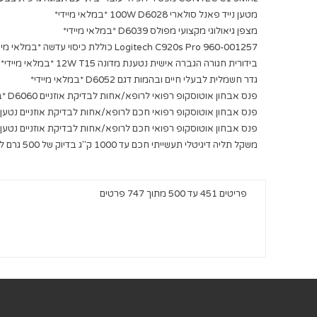
מטען נייד פאנל סולארי 100W D6028 *במלאי מיידי*
מצפן גיאולוגי מקצועי מפולס D6039 *במלאי מיידי*
Logitech C920s Pro 960-001257 כוללת כיסוי עדשה *במלאי מיידי*
בידורית חגורה הגברה אישית נטענת מדונה 12W T15 *במלאי מיידי*
גדר חשמלית לבעלי חיים ובהמות דגם D6052 *במלאי מיידי*
פנס אבחון אוטוסקופ רפואי לרופא/אחות לבדיקת אוזניים D6060 *במלאי מיידי*
פנס אבחון אוטוסקופ רפואי חכם לרופא/אחות לבדיקת אוזניים נטען מופעל אפליקציה
פנס אבחון אוטוסקופ רפואי חכם לרופא/אחות לבדיקת אוזניים נטען מופעל אפליקציה
משקל תליה דיגיטלי תעשייתי חכם עד 1000 ק"ג בדיוק של 500 גרם לעומס כבד מאד OCS-P1-1000
פריטים 451 עד 500 מתוך 747 פרטים