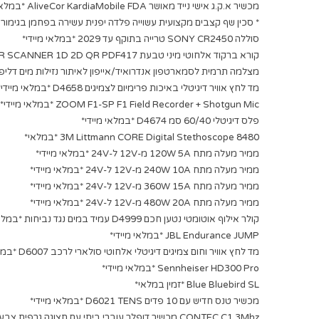
מכשיר א.ק.ג אישי נייד מאושר AliveCor KardiaMobile FDA *במלאי מיידי*
* סכין שף קצבים מקצועית עשוייה פלדה יפנית עשירה בפחמן בגימור עיטורי דמשק 640
סוללה SONY CR2450 טרייה בתוקף עד 2029 *במלאי מיידי*
קורא ברקוד אלחוטי מיני טבעת D4645 LASER SCANNER 1D 2D QR PDF417 *במלאי מיידי*
מצלמה תרמית לסמארטפון אנדרואיד/אייפון לאיתור נזילות מים דליפות חום וצייד לילי rmal CompactPRO
מד לחץ אוויר דיגיטלי באיכות פרימיום לצמיגים D4658 *במלאי מיידי*
ZOOM F1-SP F1 Field Recorder + Shotgun Mic *במלאי מיידי*
פלס דיגיטלי 60/40 סמ D4674 *במלאי מיידי*
3M Littmann CORE Digital Stethoscope 8480 *במלאי*
ממיר מעלה מתח 120W 5A מ-12V ל-24V *במלאי מיידי*
ממיר מעלה מתח 240W 10A מ-12V ל-24V *במלאי מיידי*
ממיר מעלה מתח 360W 15A מ-12V ל-24V *במלאי מיידי*
ממיר מעלה מתח 480W 20A מ-12V ל-24V *במלאי מיידי*
קולר אילוף אוטומטי נטען חכם D4999 עמיד במים נגד נביחות *במלאי מיידי*
JBL Endurance JUMP *במלאי מיידי*
מד לחץ אוויר וחום צמיגים דיגיטלי אלחוטי סולארי לרכב D6007 *במלאי מיידי*
Sennheiser HD300 Pro *במלאי מיידי*
Blue Bluebird SL *זמין במלאי*
מכשיר טנס חדיש עם 10 פדים D6021 TENS *במלאי מיידי*
CONTEC C1 3Mhz מכשיר דופלר עוברי ביתי עם תצוגה גרפית צבעונית *במלאי מיידי*