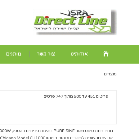
אודותינו
צור קשר
מותגים
מוצרים
פריטים 451 עד 500 מתוך 747 פרטים
ממיר מתח סינוס טהור PURE SINE באיכות פרימיום בהספק 500W / 1000W הספק עבודה קבוע לרכב עם תצוגה דיגיטלית בחיבור למצבר הרכב CRD-500W
אזיקים מקצועיים לשוטרים וכוחות ביטחון Chicago Model CH1000 *במלאי+מיידי*