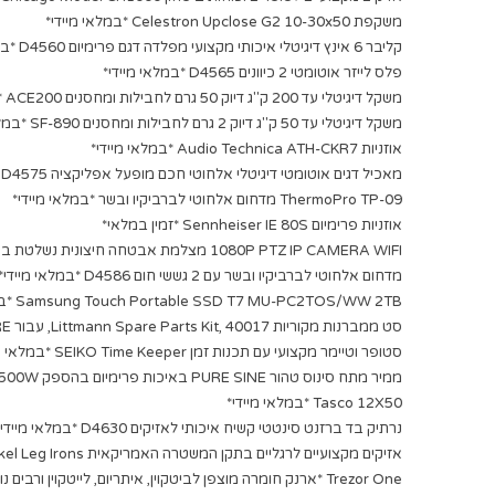
משקפת Celestron Upclose G2 10-30x50 *במלאי מיידי*
קליבר 6 אינץ דיגיטלי איכותי מקצועי מפלדה דגם פרימיום D4560 *במלאי מיידי*
פלס לייזר אוטומטי 2 כיוונים D4565 *במלאי מיידי*
משקל דיגיטלי עד 200 ק"ג דיוק 50 גרם לחבילות ומחסנים ACE200 *במלאי מיידי*
משקל דיגיטלי עד 50 ק"ג דיוק 2 גרם לחבילות ומחסנים SF-890 *במלאי מיידי*
אוזניות Audio Technica ATH-CKR7 *במלאי מיידי*
מאכיל דגים אוטומטי דיגיטלי אלחוטי חכם מופעל אפליקציה D4575 *במלאי מיידי*
ThermoPro TP-09 מדחום אלחוטי לברביקיו ובשר *במלאי מיידי*
אוזניות פרימיום Sennheiser IE 80S *זמין במלאי*
1080P PTZ IP CAMERA WIFI מצלמת אבטחה חיצונית נשלטת באפליקציה D4585 *במלאי מיידי*
מדחום אלחוטי לברביקיו ובשר עם 2 גששי חום D4586 *במלאי מיידי*
Samsung Touch Portable SSD T7 MU-PC2TOS/WW 2TB *במלאי*
סט ממברנות מקוריות Littmann Spare Parts Kit, 40017, עבור Littmann Classic III, Cardiology IV, CORE *במלאי מיידי*
סטופר וטיימר מקצועי עם תכנות זמן SEIKO Time Keeper *במלאי מיידי*
ממיר מתח סינוס טהור PURE SINE באיכות פרימיום בהספק 300W / 500W הספק עבודה קבוע לרכב עם תצוגה דיגיטלית בחיבור למצבר הרכב CRD-300W
Tasco 12X50 *במלאי מיידי*
נרתיק בד ברזנט סינטטי קשיח איכותי לאזיקים D4630 *במלאי מיידי*
אזיקים מקצועיים לרגליים בתקן המשטרה האמריקאית Smith & Wesson Model 1900 Nickel Leg Irons *במלאי+מיידי*
Trezor One *ארנק חומרה מוצפן לביטקוין, איתריום, לייטקוין ורבים נוספים במלאי*